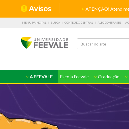
Avisos
ATENÇÃO! Atendiment
MENU PRINCIPAL
BUSCA
CONTEÚDO CENTRAL
ALTO CONTRASTE
AC
A FEEVALE
Escola Feevale
Graduação