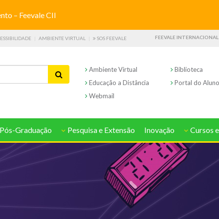
o – Feevale CII
FEEVALE INTERNACIONAL
ESSIBILIDADE
AMBIENTE VIRTUAL
SOS FEEVALE
Ambiente Virtual
Biblioteca
Educação a Distância
Portal do Alun
Webmail
Pós-Graduação
Pesquisa e Extensão
Inovação
Cursos e