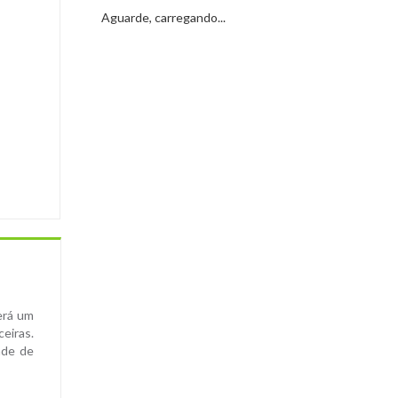
Aguarde, carregando...
erá um
eiras.
ade de