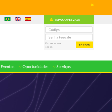
ESPAÇO FEEVALE
o
Esqueceu sua
ENTRAR
senha?
 Eventos
Oportunidades
Serviços