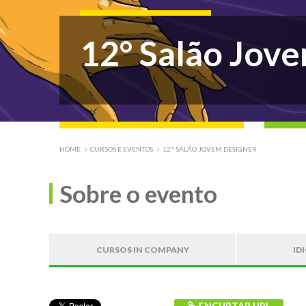
12° Salão Jov
HOME
CURSOS E EVENTOS
12° SALÃO JOVEM DESIGNER
Sobre o evento
CURSOS IN COMPANY
ID
ENCURTAR URL