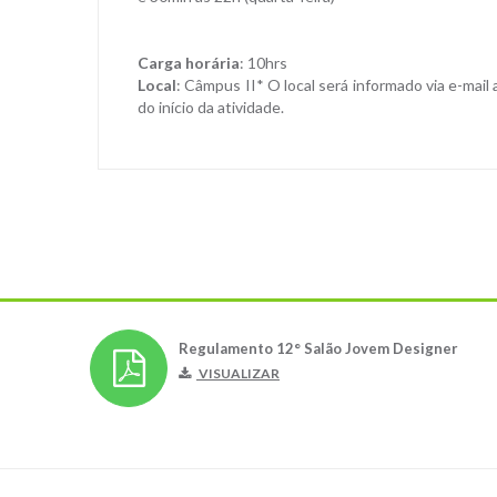
Carga horária
: 10hrs
Local
: Câmpus II* O local será informado via e-mail
do início da atividade.
Regulamento 12° Salão Jovem Designer
VISUALIZAR