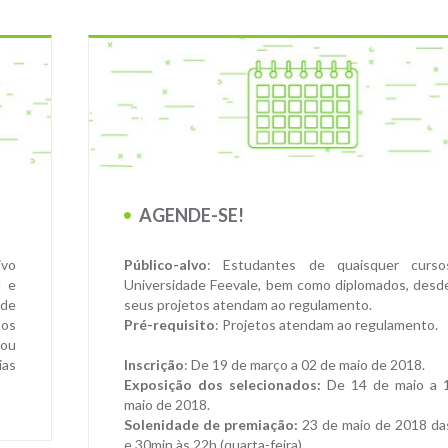
AGENDE-SE!
vo
Público-alvo
: Estudantes de quaisquer curs
l e
Universidade Feevale, bem como diplomados, desd
ade
seus projetos atendam ao regulamento.
os
Pré-requisito
: Projetos atendam ao regulamento.
 ou
ias
Inscrição
: De 19 de março a 02 de maio de 2018.
Exposição dos selecionados:
De 14 de maio a 
maio de 2018.
Solenidade de premiação:
23 de maio de 2018 da
e 30min às 22h (quarta-feira)