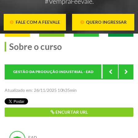
#VempraFeevale.
FALE COM A FEEVALE
QUERO INGRESSAR
Sobre o curso
GESTÃO DA PRODUÇÃO INDUSTRIAL - EAD
ESTRU
Atualizado em: 26/11/2025 10h35min
ENCURTAR URL
EAD