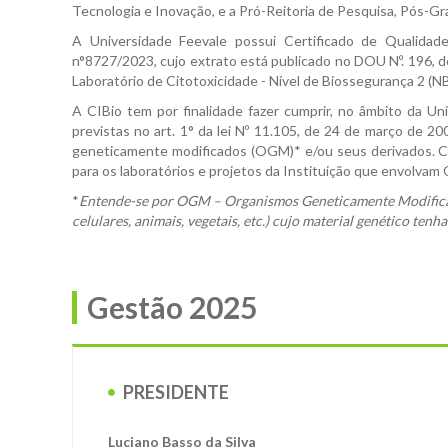
Tecnologia e Inovação, e a Pró-Reitoria de Pesquisa, Pós-G
A Universidade Feevale possui Certificado de Qualida
n°8727/2023, cujo extrato está publicado no DOU Nº. 196, d
Laboratório de Citotoxicidade - Nível de Biossegurança 2 (NB
A CIBio tem por finalidade fazer cumprir, no âmbito da U
previstas no art. 1° da lei Nº 11.105, de 24 de março de 
geneticamente modificados (OGM)* e/ou seus derivados. C
para os laboratórios e projetos da Instituição que envolva
*
Entende-se por OGM – Organismos Geneticamente Modificados
celulares, animais, vegetais, etc.) cujo material genético te
Gestão 2025
PRESIDENTE
Luciano Basso da Silva