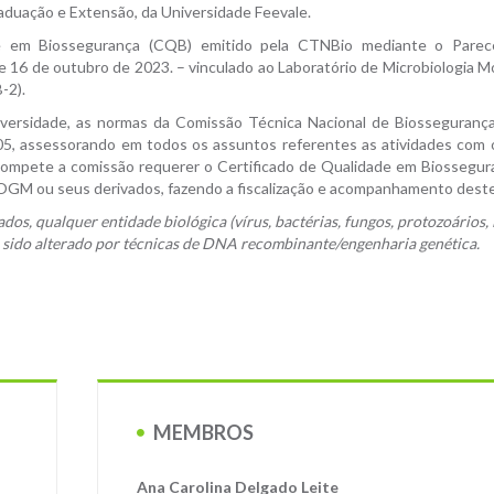
raduação e Extensão, da Universidade Feevale.
de em Biossegurança (CQB) emitido pela CTNBio mediante o Parec
e 16 de outubro de 2023. – vinculado ao Laboratório de Microbiologia Mo
-2).
niversidade, as normas da Comissão Técnica Nacional de Biosseguranç
2005, assessorando em todos os assuntos referentes as atividades com
ompete a comissão requerer o Certificado de Qualidade em Biossegu
m OGM ou seus derivados, fazendo a fiscalização e acompanhamento dest
, qualquer entidade biológica (vírus, bactérias, fungos, protozoários, 
nha sido alterado por técnicas de DNA recombinante/engenharia genética.
MEMBROS
Ana Carolina Delgado Leite