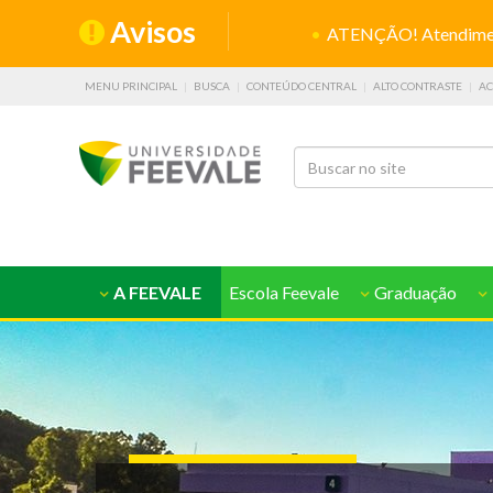
Avisos
ATENÇÃO! Atendiment
MENU PRINCIPAL
BUSCA
CONTEÚDO CENTRAL
ALTO CONTRASTE
AC
A FEEVALE
Escola Feevale
Graduação