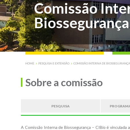
Comissão Inte
Biossegurança 
HOME
PESQUISA E EXTENSÃO
COMISSÃO INTERNA DE BIOSSEGURANÇA 
Sobre a comissão
PESQUISA
PROGRAMAS
A Comissão Interna de Biossegurança – CIBio é vinculada a