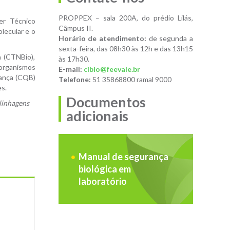
PROPPEX – sala 200A, do prédio Lilás,
er Técnico
Câmpus II.
lecular e o
Horário de atendimento:
de segunda a
sexta-feira, das 08h30 às 12h e das 13h15
a (CTNBio),
às 17h30.
 organismos
E-mail:
cibio@feevale.br
rança (CQB)
Telefone:
51 35868800 ramal 9000
es.
Documentos
linhagens
adicionais
Manual de segurança
biológica em
laboratório