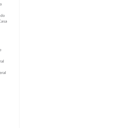
ho
 do
Casa
e
ral
eral
e