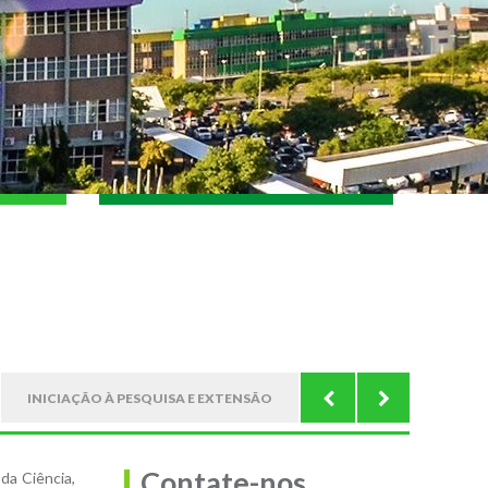
INICIAÇÃO À PESQUISA E EXTENSÃO
PUBLICAÇÕES FE
Contate-nos
da Ciência,