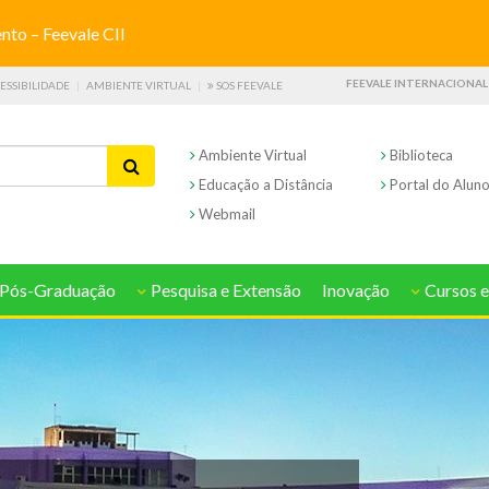
o – Feevale CII
FEEVALE INTERNACIONAL
ESSIBILIDADE
AMBIENTE VIRTUAL
SOS FEEVALE
Ambiente Virtual
Biblioteca
Educação a Distância
Portal do Alun
Webmail
Pós-Graduação
Pesquisa e Extensão
Inovação
Cursos e