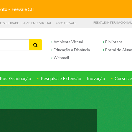
o – Feevale CII
FEEVALE INTERNACIONAL
ESSIBILIDADE
AMBIENTE VIRTUAL
SOS FEEVALE
Ambiente Virtual
Biblioteca
Educação a Distância
Portal do Alun
Webmail
Pós-Graduação
Pesquisa e Extensão
Inovação
Cursos e