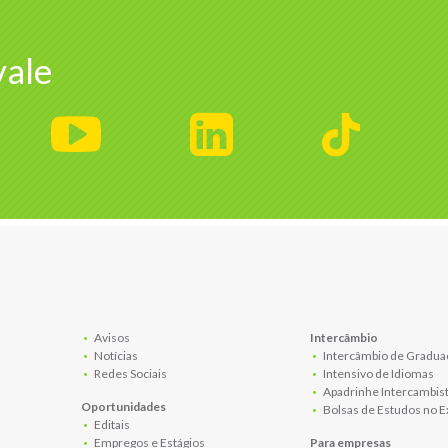
ale
Avisos
Intercâmbio
Notícias
Intercâmbio de Gradua
Redes Sociais
Intensivo de Idiomas
Apadrinhe Intercambis
Oportunidades
Bolsas de Estudos no E
Editais
Empregos e Estágios
Para empresas