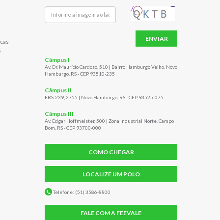
ENVIAR
cas
s
Câmpus I
Av. Dr. Maurício Cardoso, 510 | Bairro Hamburgo Velho, Novo
Hamburgo, RS - CEP 93510-235
Câmpus II
ERS-239, 2755 | Novo Hamburgo, RS - CEP 93525-075
Câmpus III
Av. Edgar Hoffmeister, 500 | Zona Industrial Norte, Campo
Bom, RS - CEP 93700-000
COMO CHEGAR
LOCALIZE UM POLO
Telefone: (51) 3586-8800
FALE COM A FEEVALE