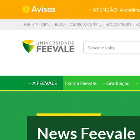
Avisos
ATENÇÃO! Atendiment
MENU PRINCIPAL
BUSCA
CONTEÚDO CENTRAL
ALTO CONTRASTE
AC
A FEEVALE
Escola Feevale
Graduação
News Feevale