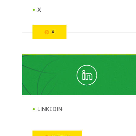
X
X
LINKEDIN