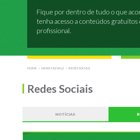
Fique por dentro de tudo o que acon
tenha acesso a conteúdos gratuitos e
profissional.
HOME
NEWS FEEVALE
REDES SOCIAIS
Redes Sociais
NOTÍCIAS
R