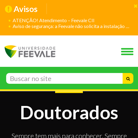
Avisos
ATENÇÃO! Atendimento – Feevale CII
Aviso de segurança: a Feevale não solicita a instalação de aplicativos
Doutorados
Sempre tem mais para conhecer. Sempre