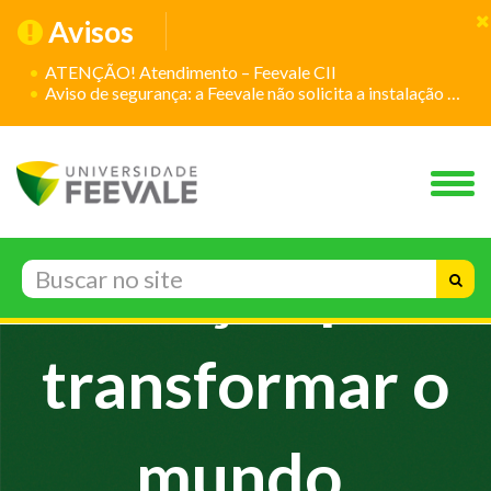
Avisos
ATENÇÃO! Atendimento – Feevale CII
Aviso de segurança: a Feevale não solicita a instalação de aplicativos
Inovação para
transformar o
mundo.