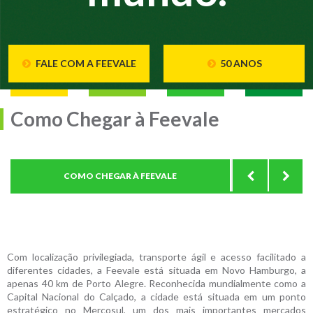
FALE COM A FEEVALE
50 ANOS
Como Chegar à Feevale
COMO CHEGAR À FEEVALE
OPÇÕE
Com localização privilegiada, transporte ágil e acesso facilitado a
diferentes cidades, a Feevale está situada em Novo Hamburgo, a
apenas 40 km de Porto Alegre. Reconhecida mundialmente como a
Capital Nacional do Calçado, a cidade está situada em um ponto
estratégico no Mercosul, um dos mais importantes mercados