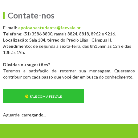
Contate-nos
E-mail
:
apoioaoestudante@feevale.br
Telefone
: (51) 3586 8800, ramais 8824, 8818, 8962 e 9216.
Localização
: Sala 104, térreo do Prédio Lilás - Câmpus II.
Atendimento
: de segunda a sexta-feira, das 8h15min às 12h e das
13h às 19h.
Dúvidas ou sugestões?
Teremos a satisfação de retornar sua mensagem. Queremos
contribuir com cada passo que você der em busca do conhecimento.
FALE COM A FEEVALE
Aguarde, carregando...