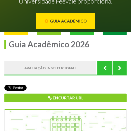
Universidade Feevale proporciona.
GUIA ACADÊMICO
Guia Acadêmico 2026
AVALIAÇÃO INSTITUCIONAL
CONSULT
ENCURTAR URL