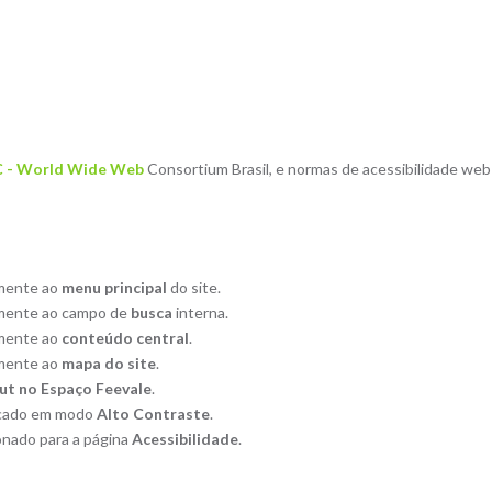
 - World Wide Web
Consortium Brasil, e normas de acessibilidade we
amente ao
menu principal
do site.
amente ao campo de
busca
interna.
amente ao
conteúdo central
.
amente ao
mapa do site
.
ut no Espaço Feevale
.
locado em modo
Alto Contraste
.
ionado para a página
Acessibilidade
.