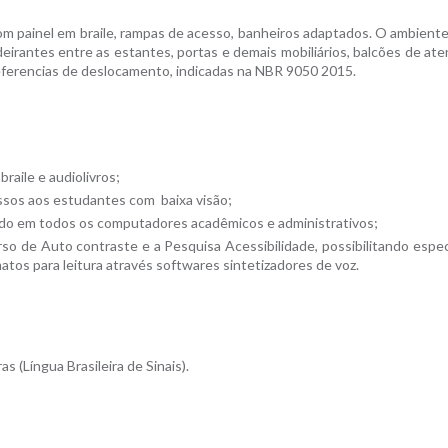
com painel em braile, rampas de acesso, banheiros adaptados. O ambiente
deirantes entre as estantes, portas e demais mobiliários, balcões de at
eferencias de deslocamento, indicadas na NBR 9050 2015.
aile e audiolivros;
ressos aos estudantes com baixa visão;
lado em todos os computadores acadêmicos e administrativos;
so de Auto contraste e a Pesquisa Acessibilidade, possibilitando espe
atos para leitura através softwares sintetizadores de voz.
s (Língua Brasileira de Sinais).