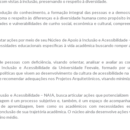
om vistas à inclusão, preservando o respeito à diversidade.
dução do conhecimento, a formação integral das pessoas e a democr
oma o respeito às diferenças e à diversidade humana como propósito ins
idades e vulnerabilidades de cunho social, econômica e cultural, compre
ntar ações por meio de seu Núcleo de Apoio à Inclusão e Acessibilidade 
ssidades educacionais específicas à vida acadêmica buscando romper a
 pessoas com deficiência, visando orientar, analisar e avaliar as c
 Inclusão e Acessibilidade da Universidade Feevale, formado por 
 políticas que visem ao desenvolvimento da cultura de acessibilidade na 
ar e recomendar adequações nos Projetos Arquitetônicos, visando minimiza
clusão e Acessibilidade – NAIA, busca articular ações que potencializem
zagem é um processo subjetivo e, também, é um espaço de acompanh
s de aprendizagem, bem como os acadêmicos com necessidades ed
 conclusão de sua trajetória acadêmica. O núcleo ainda desenvolve ações 
ino médio.