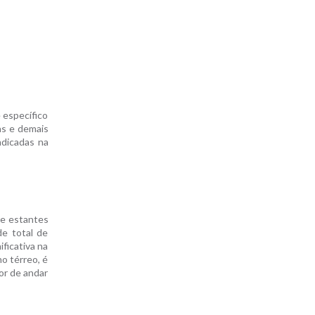
 específico
as e demais
ndicadas na
re estantes
e total de
ficativa na
o térreo, é
or de andar