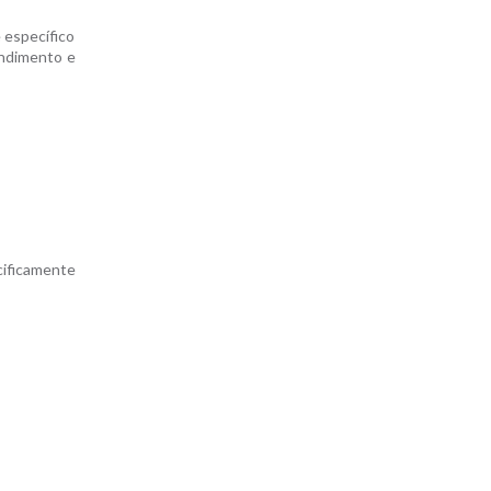
 específico
endimento e
cificamente