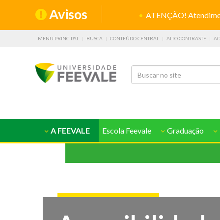
Avisos
ATENÇÃO! Atendiment
MENU PRINCIPAL
BUSCA
CONTEÚDO CENTRAL
ALTO CONTRASTE
AC
A FEEVALE
Escola Feevale
Graduação