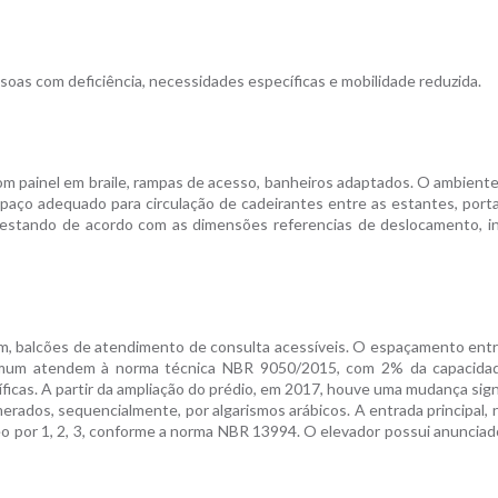
ssoas com deficiência, necessidades específicas e mobilidade reduzida.
com painel em braile, rampas de acesso, banheiros adaptados. O ambiente
spaço adequado para circulação de cadeirantes entre as estantes, port
s, estando de acordo com as dimensões referencias de deslocamento, i
ém, balcões de atendimento de consulta acessíveis. O espaçamento ent
comum atendem à norma técnica NBR 9050/2015, com 2% da capacidad
cas. A partir da ampliação do prédio, em 2017, houve uma mudança signi
rados, sequencialmente, por algarismos arábicos. A entrada principal, n
o por 1, 2, 3, conforme a norma NBR 13994. O elevador possui anunciad