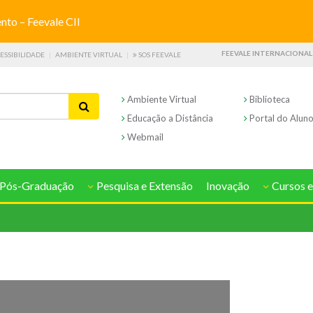
o – Feevale CII
FEEVALE INTERNACIONAL
ESSIBILIDADE
AMBIENTE VIRTUAL
SOS FEEVALE
Ambiente Virtual
Biblioteca
Educação a Distância
Portal do Alun
Webmail
Pós-Graduação
Pesquisa e Extensão
Inovação
Cursos e