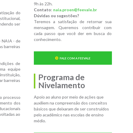
9h às 22h.
Contato
:
naia.proen@feevale.br
atização do
Dúvidas ou sugestões?
titucional,
Teremos a satisfação de retornar sua
endendo ser
mensagem. Queremos contribuir com
cada passo que você der em busca do
conhecimento.
– NAIA - de
s barreiras
FALE COM A FEEVALE
ondições de
uma equipe
instituição,
Programa de
r barreiras
Nivelamento
Apoio ao aluno por meio de ações que
 o processo
amento dos
auxiliem na compreensão dos conceitos
ucacionais
básicos que deixaram de ser construídos
voltadas ao
pelo acadêmico nas escolas de ensino
médio.