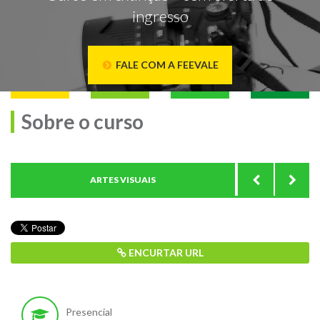
ingresso
FALE COM A FEEVALE
Sobre o curso
ARTES VISUAIS
ESTRUTUR
ENCURTAR URL
Presencial