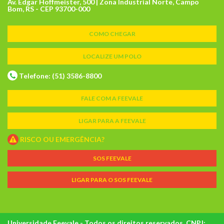
Av. Edgar Hoffmeister, 500 | Zona Industrial Norte, Campo
Bom, RS - CEP 93700-000
COMO CHEGAR
LOCALIZE UM POLO
Telefone: (51) 3586-8800
FALE COM A FEEVALE
LIGAR PARA A FEEVALE
RISCO OU EMERGÊNCIA?
SOS FEEVALE
LIGAR PARA O SOS FEEVALE
Universidade Feevale - Todos os direitos reservados. CNPJ: