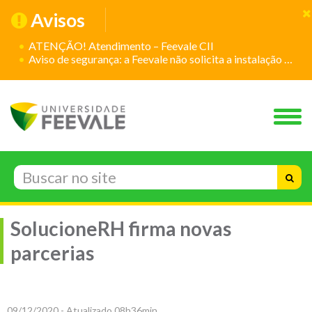
Avisos
ATENÇÃO! Atendimento – Feevale CII
Aviso de segurança: a Feevale não solicita a instalação de aplicativos
SolucioneRH firma novas
parcerias
09/12/2020 - Atualizado 08h36min