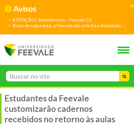
Avisos
ATENÇÃO! Atendimento – Feevale CII
Aviso de segurança: a Feevale não solicita a instalação de aplicativos
Estudantes da Feevale
customizarão cadernos
recebidos no retorno às aulas