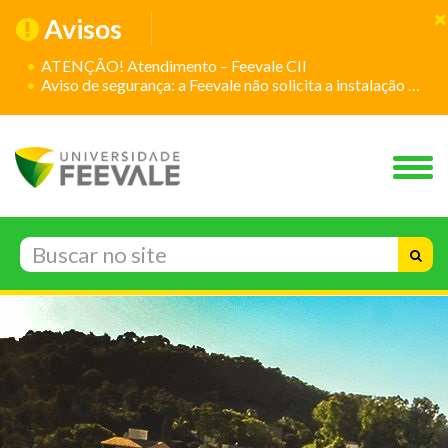
Avisos
ATENÇÃO! Atendimento – Feevale CII
Aviso de segurança: a Feevale não solicita a instalação de aplicativos