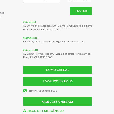
ENVIAR
cas
s
Câmpus I
Av. Dr. Maurício Cardoso, 510 | Bairro Hamburgo Velho, Novo
Hamburgo, RS - CEP 93510-235
Câmpus II
ERS-239, 2755 | Novo Hamburgo, RS - CEP 93525-075
Câmpus III
Av. Edgar Hoffmeister, 500 | Zona Industrial Norte, Campo
Bom, RS - CEP 93700-000
COMO CHEGAR
LOCALIZE UM POLO
Telefone: (51) 3586-8800
FALE COM A FEEVALE
RISCO OU EMERGÊNCIA?