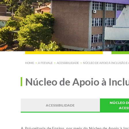
HOME
A FEEVALE
ACESSIBILIDADE
NÚCLEO DE APOIO À INCLUSÃO E A
Núcleo de Apoio à Incl
NÚCLEO DE
ACESSIBILIDADE
ACESS
A Pró-reitoria de Ensino, por meio do Núcleo de Apoio à In