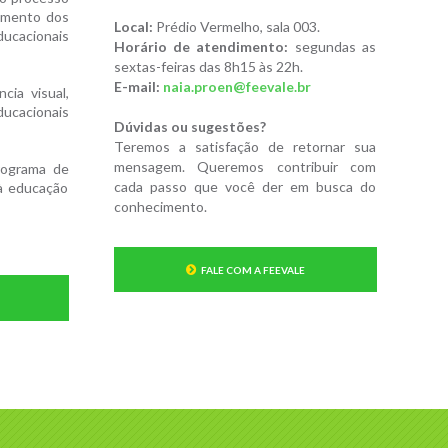
amento dos
Local:
Prédio Vermelho, sala 003.
ucacionais
Horário de atendimento:
segundas as
sextas-feiras das 8h15 às 22h.
E-mail:
naia.proen@feevale.br
cia visual,
ducacionais
Dúvidas ou sugestões?
Teremos a satisfação de retornar sua
mensagem. Queremos contribuir com
rograma de
cada passo que você der em busca do
à educação
conhecimento.
FALE COM A FEEVALE