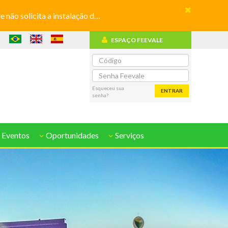
olicita a instalação de aplicativos
ESPAÇO FEEVALE
o
Esqueceu sua
ENTRAR
senha?
 Eventos
Oportunidades
Serviços