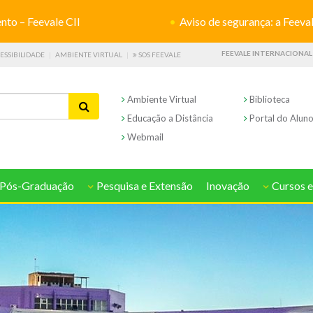
o – Feevale CII
Aviso de segurança: a Feevale não s
FEEVALE INTERNACIONAL
ESSIBILIDADE
AMBIENTE VIRTUAL
SOS FEEVALE
Ambiente Virtual
Biblioteca
Educação a Distância
Portal do Alun
Webmail
Pós-Graduação
Pesquisa e Extensão
Inovação
Cursos e