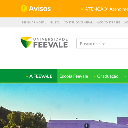
Avisos
ATENÇÃO! Atendiment
MENU PRINCIPAL
BUSCA
CONTEÚDO CENTRAL
ALTO CONTRASTE
AC
A FEEVALE
Escola Feevale
Graduação