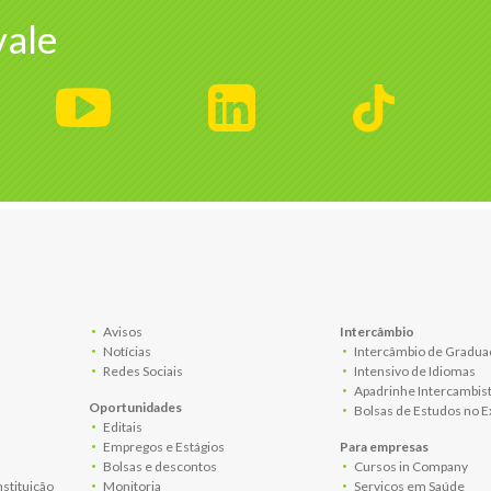
ale
Avisos
Intercâmbio
Notícias
Intercâmbio de Gradua
Redes Sociais
Intensivo de Idiomas
Apadrinhe Intercambis
Oportunidades
Bolsas de Estudos no E
Editais
Empregos e Estágios
Para empresas
Bolsas e descontos
Cursos in Company
nstituição
Monitoria
Serviços em Saúde