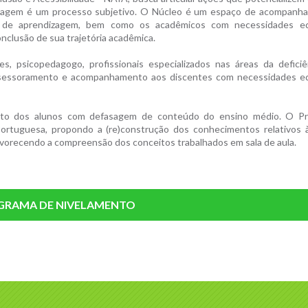
zagem é um processo subjetivo. O Núcleo é um espaço de acompanh
s de aprendizagem, bem como os acadêmicos com necessidades ed
conclusão de sua trajetória acadêmica.
, psicopedagogo, profissionais especializados nas áreas da deficiên
o assessoramento e acompanhamento aos discentes com necessidades e
ento dos alunos com defasagem de conteúdo do ensino médio. O P
Portuguesa, propondo a (re)construção dos conhecimentos relativos 
avorecendo a compreensão dos conceitos trabalhados em sala de aula.
RAMA DE NIVELAMENTO