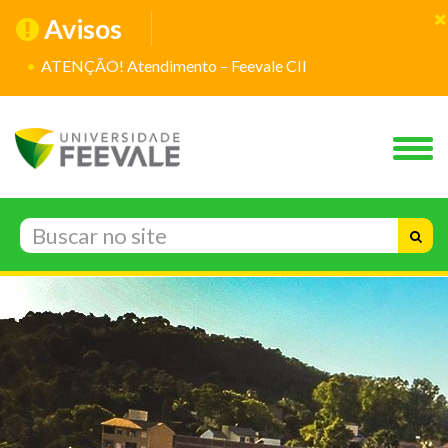
Avisos
ATENÇÃO! Atendimento – Feevale CII