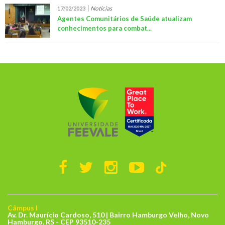
Notícias
17/02/2023
Agentes Comunitários de Saúde atualizam
conhecimentos para combat...
Câmpus I
Av. Dr. Maurício Cardoso, 510 | Bairro Hamburgo Velho, Novo
Hamburgo, RS - CEP 93510-235