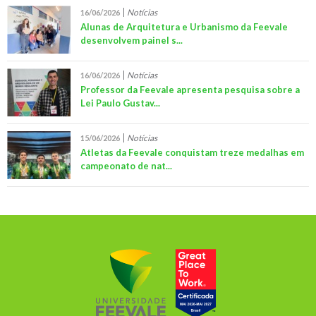
Notícias
16/06/2026
Alunas de Arquitetura e Urbanismo da Feevale
desenvolvem painel s...
Notícias
16/06/2026
Professor da Feevale apresenta pesquisa sobre a
Lei Paulo Gustav...
Notícias
15/06/2026
Atletas da Feevale conquistam treze medalhas em
campeonato de nat...