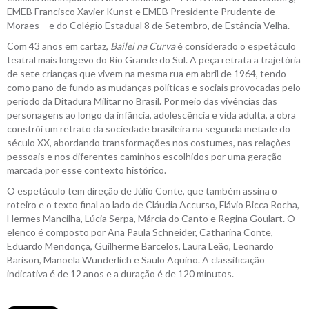
EMEB Francisco Xavier Kunst e EMEB Presidente Prudente de
Moraes – e do Colégio Estadual 8 de Setembro, de Estância Velha.
Com 43 anos em cartaz,
Bailei na Curva
é considerado o espetáculo
teatral mais longevo do Rio Grande do Sul. A peça retrata a trajetória
de sete crianças que vivem na mesma rua em abril de 1964, tendo
como pano de fundo as mudanças políticas e sociais provocadas pelo
período da Ditadura Militar no Brasil. Por meio das vivências das
personagens ao longo da infância, adolescência e vida adulta, a obra
constrói um retrato da sociedade brasileira na segunda metade do
século XX, abordando transformações nos costumes, nas relações
pessoais e nos diferentes caminhos escolhidos por uma geração
marcada por esse contexto histórico.
O espetáculo tem direção de Júlio Conte, que também assina o
roteiro e o texto final ao lado de Cláudia Accurso, Flávio Bicca Rocha,
Hermes Mancilha, Lúcia Serpa, Márcia do Canto e Regina Goulart. O
elenco é composto por Ana Paula Schneider, Catharina Conte,
Eduardo Mendonça, Guilherme Barcelos, Laura Leão, Leonardo
Barison, Manoela Wunderlich e Saulo Aquino. A classificação
indicativa é de 12 anos e a duração é de 120 minutos.