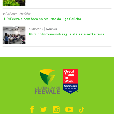
Notícias
14/06/2019
UJR/Feevale com foco no returno da Liga Gaúcha
Notícias
13/06/2019
Blitz do Inovamundi segue até esta sexta-feira