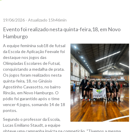
19/06/2026 - Atualizado 15h46min
Evento foi realizado nesta quinta-feira,18, em Novo
Hamburgo
A equipe feminina sub18 de futsal
da Escola de Aplicação Feevale foi
destaque nos jogos das
Olimpíadas Escolares de Futsal,
conquistando a medalha de prata.
Os jogos foram realizados nesta
quinta-feira, 18, no Ginásio
Agostinho Cavasotto, no bairro
Rincão, em Novo Hamburgo. O
pódio foi garantido após o time
vencer 4 jogos, somando 14 de 18
pontos.
Segundo o professor da Escola,
Lucas Emiliano Staudt, a equipe
obteve uma campanha invicta na competição. "Tivemos a mesma