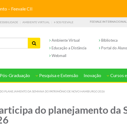
o – Feevale CII
FEEVALE INTERNACIONAL
ESSIBILIDADE
AMBIENTE VIRTUAL
SOS FEEVALE
Ambiente Virtual
Biblioteca
Educação a Distância
Portal do Alun
Webmail
Pós-Graduação
Pesquisa e Extensão
Inovação
Cursos e
A DO PLANEJAMENTO DA SEMANA DO PATRIMÔNIO DE NOVO HAMBURGO 2026
articipa do planejamento da
26