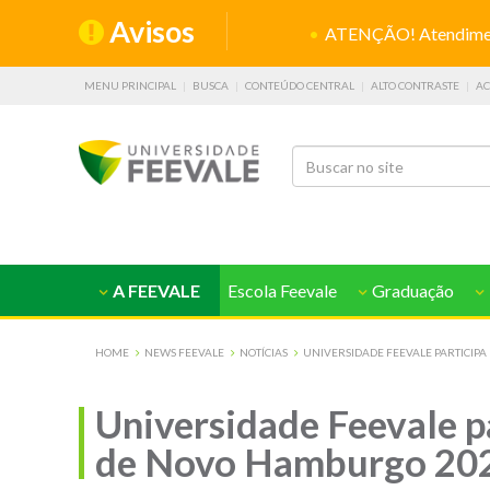
Avisos
ATENÇÃO! Atendiment
MENU PRINCIPAL
BUSCA
CONTEÚDO CENTRAL
ALTO CONTRASTE
AC
A FEEVALE
Escola Feevale
Graduação
HOME
NEWS FEEVALE
NOTÍCIAS
UNIVERSIDADE FEEVALE PARTICIP
Universidade Feevale p
de Novo Hamburgo 20