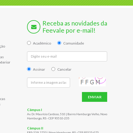
Receba as novidades da
Feevale por e-mail!
Acadêmico
Comunidade
ção
tas
xterior
Assinar
Cancelar
ENVIAR
cas
s
Câmpus I
Av. Dr. Maurício Cardoso, 510 | Bairro Hamburgo Velho, Novo
Hamburgo, RS - CEP 93510-235
Câmpus II
ERS-239, 2755 | Novo Hamburgo, RS - CEP 93525-075