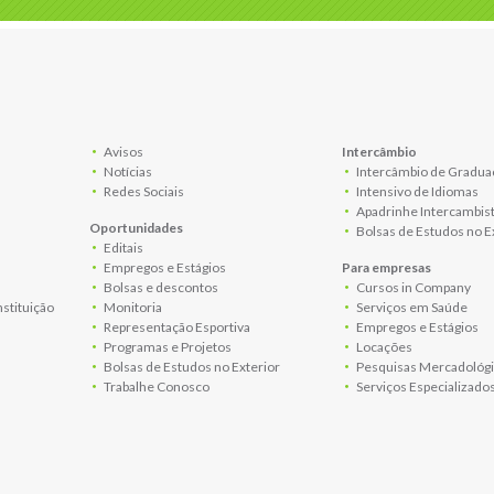
Avisos
Intercâmbio
Notícias
Intercâmbio de Gradua
Redes Sociais
Intensivo de Idiomas
Apadrinhe Intercambis
Oportunidades
Bolsas de Estudos no E
Editais
Empregos e Estágios
Para empresas
Bolsas e descontos
Cursos in Company
nstituição
Monitoria
Serviços em Saúde
Representação Esportiva
Empregos e Estágios
Programas e Projetos
Locações
Bolsas de Estudos no Exterior
Pesquisas Mercadológi
Trabalhe Conosco
Serviços Especializado