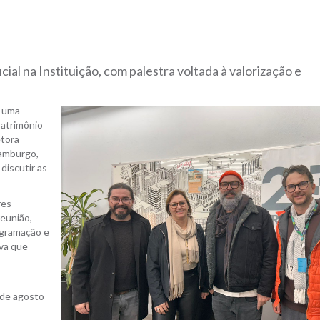
al na Instituição, com palestra voltada à valorização e
e uma
Patrimônio
etora
Hamburgo,
discutir as
res
reunião,
ogramação e
iva que
 de agosto