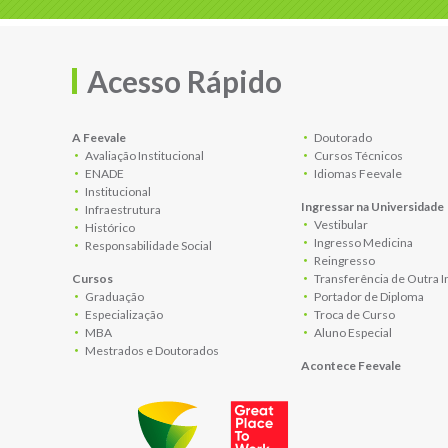
Acesso Rápido
A Feevale
Doutorado
Avaliação Institucional
Cursos Técnicos
ENADE
Idiomas Feevale
Institucional
Ingressar na Universidade
Infraestrutura
Vestibular
Histórico
Ingresso Medicina
Responsabilidade Social
Reingresso
Cursos
Transferência de Outra I
Graduação
Portador de Diploma
Especialização
Troca de Curso
MBA
Aluno Especial
Mestrados e Doutorados
Acontece Feevale