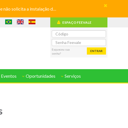
olicita a instalação de aplicativos
ESPAÇO FEEVALE
o
Esqueceu sua
ENTRAR
senha?
 Eventos
Oportunidades
Serviços
s