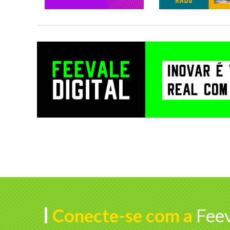
Conecte-se com a
Feev