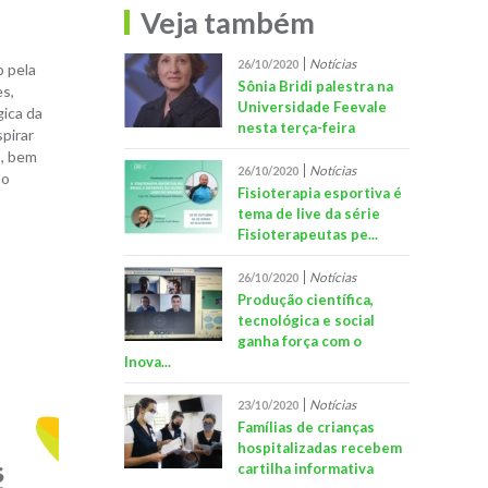
Veja também
Notícias
26/10/2020
o pela
Sônia Bridi palestra na
es,
Universidade Feevale
gica da
nesta terça-feira
spirar
s, bem
Notícias
26/10/2020
ao
Fisioterapia esportiva é
tema de live da série
Fisioterapeutas pe...
Notícias
26/10/2020
Produção científica,
tecnológica e social
ganha força com o
Inova...
Notícias
23/10/2020
Famílias de crianças
hospitalizadas recebem
cartilha informativa