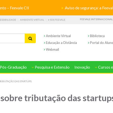
o – Feevale CII
Aviso de segurança: a Feevale não s
FEEVALE INTERNACIONAL
ESSIBILIDADE
AMBIENTE VIRTUAL
SOS FEEVALE
Ambiente Virtual
Biblioteca
Educação a Distância
Portal do Alun
Webmail
Pós-Graduação
Pesquisa e Extensão
Inovação
Cursos e
RIBUTAÇÃO DAS STARTUPS
sobre tributação das startup