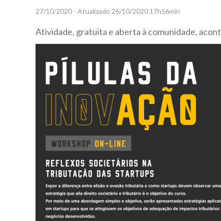
27/10/2020 - Atualizado 26/10/2020 17h56min
Atividade, gratuita e aberta à comunidade, acon