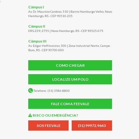
s
Câmpus I
Av. Dr. Maurício Cardoso, 510 | Bairro Hamburgo Velho, Novo
Hamburgo, RS - CEP 93510-235
Câmpus II
ERS-239, 2755 | Novo Hamburgo, RS - CEP 93525-075
Câmpus III
Av. Edgar Hoffmeister, 500 | Zona Industrial Norte, Campo
Bom, RS - CEP 93700-000
COMO CHEGAR
LOCALIZE UM POLO
Telefone: (51) 3586-8800
FALE COM A FEEVALE
RISCO OU EMERGÊNCIA?
SOS FEEVALE
(51) 99972.9643