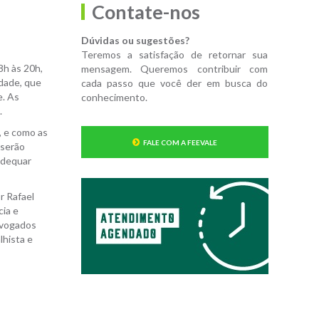
Contate-nos
Dúvidas ou sugestões?
Teremos a satisfação de retornar sua
8h às 20h,
mensagem. Queremos contribuir com
idade, que
cada passo que você der em busca do
e. As
conhecimento.
s
.
, e como as
FALE COM A FEEVALE
 serão
adequar
r Rafael
cia e
dvogados
lhista e