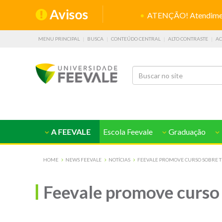
Avisos
ATENÇÃO! Atendiment
MENU PRINCIPAL
BUSCA
CONTEÚDO CENTRAL
ALTO CONTRASTE
AC
A FEEVALE
Escola Feevale
Graduação
HOME
NEWS FEEVALE
NOTÍCIAS
FEEVALE PROMOVE CURSO SOBRE T
Feevale promove curso 