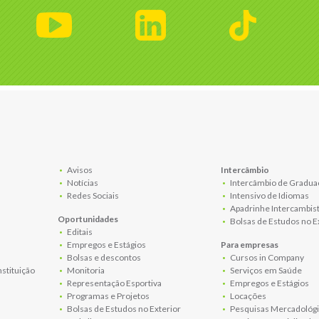
Avisos
Intercâmbio
Notícias
Intercâmbio de Gradua
Redes Sociais
Intensivo de Idiomas
Apadrinhe Intercambis
Oportunidades
Bolsas de Estudos no E
Editais
Empregos e Estágios
Para empresas
Bolsas e descontos
Cursos in Company
nstituição
Monitoria
Serviços em Saúde
Representação Esportiva
Empregos e Estágios
Programas e Projetos
Locações
Bolsas de Estudos no Exterior
Pesquisas Mercadológi