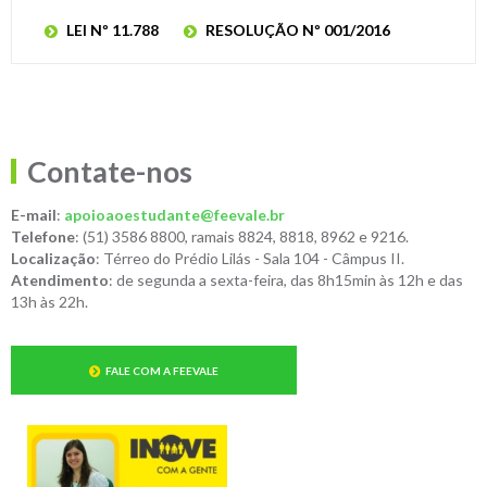
LEI Nº 11.788
RESOLUÇÃO Nº 001/2016
Contate-nos
E-mail
:
apoioaoestudante@feevale.br
Telefone
: (51) 3586 8800, ramais 8824, 8818, 8962 e 9216.
Localização
: Térreo do Prédio Lilás - Sala 104 - Câmpus II.
Atendimento
: de segunda a sexta-feira, das 8h15min às 12h e das
13h às 22h.
FALE COM A FEEVALE