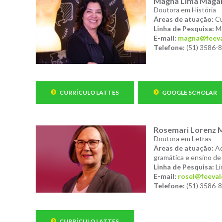
Magna Lima Maga
Doutora em História
Áreas de atuação:
Cu
Linha de Pesquisa:
Me
E-mail:
magna@feeva
Telefone:
(51) 3586-8
CURRÍCULO LATTES
GOOGLE SCHOLAR
Rosemari Lorenz 
Doutora em Letras
Áreas de atuação:
Aq
gramática e ensino de 
Linha de Pesquisa:
Li
E-mail:
rosel@feeval
Telefone:
(51) 3586-
CURRÍCULO LATTES