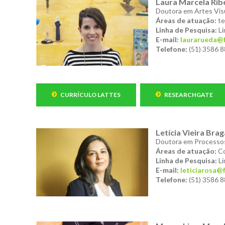
Laura Marcela Rib
Doutora em Artes Vis
Áreas de atuação:
te
Linha de Pesquisa:
Li
E-mail:
laurarueda@f
Telefone:
(51) 3586 
CURRÍCULO LATTES
RESEARCHGATE
Letícia Vieira Bra
Doutora em Processos
Áreas de atuação:
Co
Linha de Pesquisa:
Li
E-mail:
leticiarosa@f
Telefone:
(51) 3586 