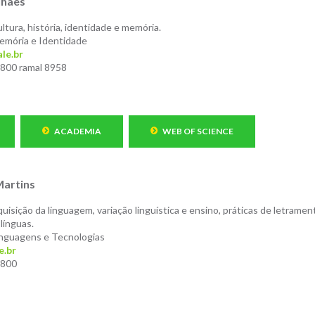
lhães
ltura, história, identidade e memória.
mória e Identidade
le.br
800 ramal 8958
ACADEMIA
WEB OF SCIENCE
Martins
uisição da linguagem, variação linguística e ensino, práticas de letramen
línguas.
nguagens e Tecnologias
e.br
8800