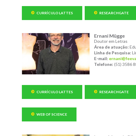
CURRÍCULO LATTES
RESEARCHGATE
Ernani Mügge
Doutor em Letras
Área de atuação:
Edu
Linha de Pesquisa:
Li
E-mail:
ernani@feeva
Telefone:
(51) 3586 8
CURRÍCULO LATTES
RESEARCHGATE
WEB OF SCIENCE