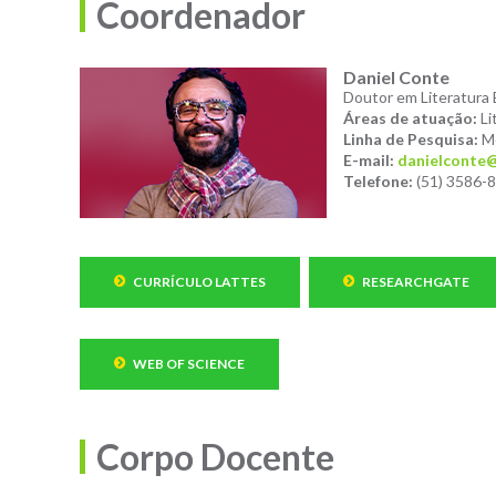
Coordenador
Daniel Conte
Doutor em Literatura 
Áreas de atuação:
Li
Linha de Pesquisa:
Me
E-mail:
danielconte@
Telefone:
(51) 3586-
CURRÍCULO LATTES
RESEARCHGATE
WEB OF SCIENCE
Corpo Docente