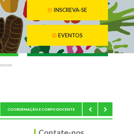
INSCREVA-SE
EVENTOS
DOCENTE
COORDENAÇÃO E CORPO DOCENTE
ESTRUTURA CURR
Contate-nos