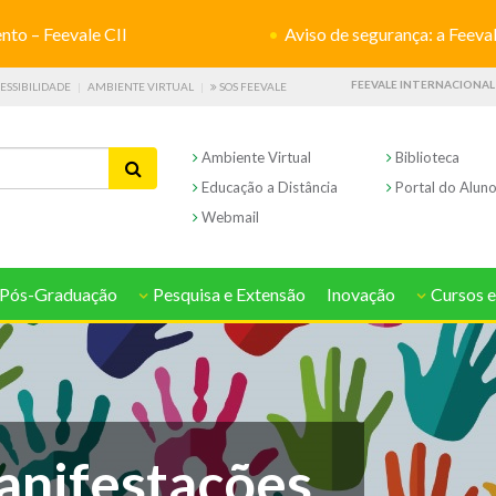
o – Feevale CII
Aviso de segurança: a Feevale não s
FEEVALE INTERNACIONAL
ESSIBILIDADE
AMBIENTE VIRTUAL
SOS FEEVALE
Ambiente Virtual
Biblioteca
Educação a Distância
Portal do Alun
Webmail
Pós-Graduação
Pesquisa e Extensão
Inovação
Cursos e
anifestações