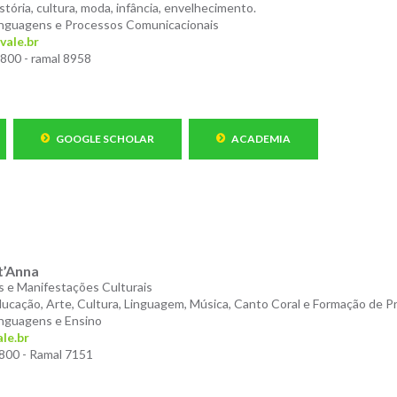
stória, cultura, moda, infância, envelhecimento.
nguagens e Processos Comunicacionais
vale.br
800 - ramal 8958
GOOGLE SCHOLAR
ACADEMIA
t’Anna
 e Manifestações Culturais
ucação, Arte, Cultura, Linguagem, Música, Canto Coral e Formação de P
nguagens e Ensino
le.br
800 - Ramal 7151