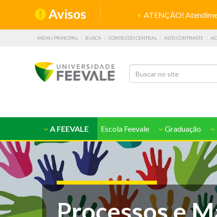
Avisos
ATENÇÃO! Atendiment
MENU PRINCIPAL
BUSCA
CONTEÚDO CENTRAL
ALTO CONTRASTE
AC
A FEEVALE
Escola Feevale
Graduação
Processos e M