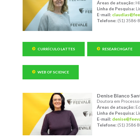
Áreas de atuação:
Hi
Linha de Pesquisa:
Li
E-mail:
claudias@fee
Telefone:
(51) 3586-8
CURRÍCULO LATTES
RESEARCHGATE
WEB OF SCIENCE
Denise Blanco San
Doutora em Processos
Áreas de atuação:
Ed
Linha de Pesquisa:
Li
E-mail:
denise@feeva
Telefone:
(51) 3586 8