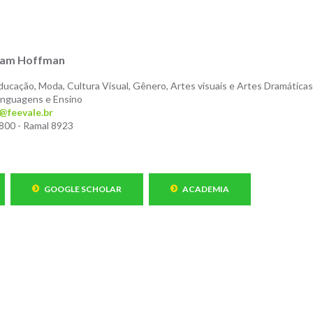
ovam Hoffman
ucação, Moda, Cultura Visual, Gênero, Artes visuais e Artes Dramáticas
nguagens e Ensino
@feevale.br
800 - Ramal 8923
GOOGLE SCHOLAR
ACADEMIA