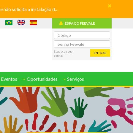
olicita a instalação de aplicativos
ESPAÇO FEEVALE
o
Esqueceu sua
ENTRAR
senha?
 Eventos
Oportunidades
Serviços