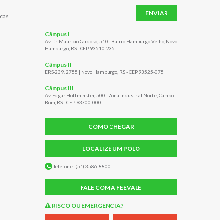
ENVIAR
cas
s
Câmpus I
Av. Dr. Maurício Cardoso, 510 | Bairro Hamburgo Velho, Novo
Hamburgo, RS - CEP 93510-235
Câmpus II
ERS-239, 2755 | Novo Hamburgo, RS - CEP 93525-075
Câmpus III
Av. Edgar Hoffmeister, 500 | Zona Industrial Norte, Campo
Bom, RS - CEP 93700-000
COMO CHEGAR
LOCALIZE UM POLO
Telefone: (51) 3586-8800
FALE COM A FEEVALE
RISCO OU EMERGÊNCIA?