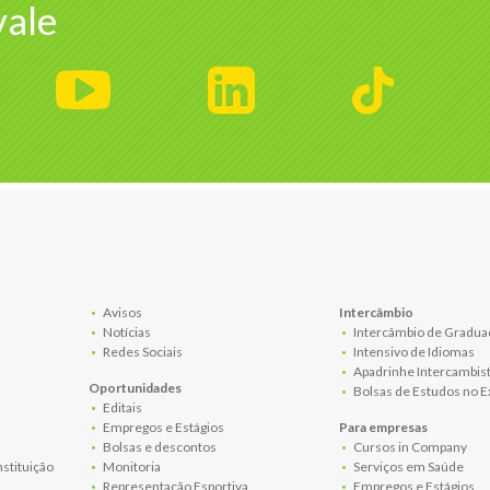
ale
Avisos
Intercâmbio
Notícias
Intercâmbio de Gradua
Redes Sociais
Intensivo de Idiomas
Apadrinhe Intercambis
Oportunidades
Bolsas de Estudos no E
Editais
Empregos e Estágios
Para empresas
Bolsas e descontos
Cursos in Company
nstituição
Monitoria
Serviços em Saúde
Representação Esportiva
Empregos e Estágios