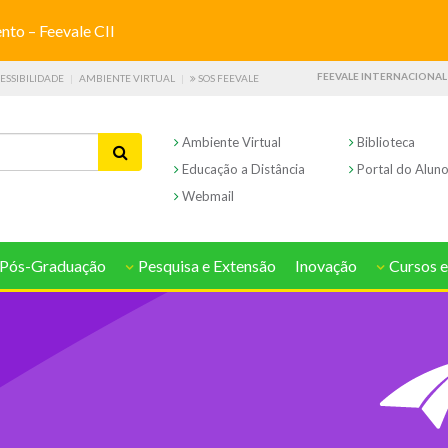
o – Feevale CII
FEEVALE INTERNACIONAL
ESSIBILIDADE
AMBIENTE VIRTUAL
SOS FEEVALE
Ambiente Virtual
Biblioteca
Educação a Distância
Portal do Alun
Webmail
Pós-Graduação
Pesquisa e Extensão
Inovação
Cursos e