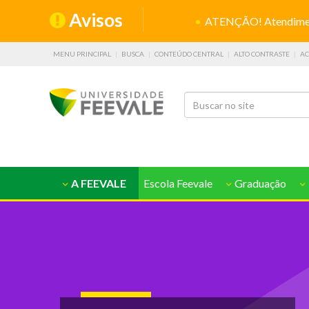
Avisos
ATENÇÃO! Atendiment
MENU PRINCIPAL
BUSCA
CONTEÚDO CENTRAL
ALTO CONTRASTE
AC
A FEEVALE
Escola Feevale
Graduação