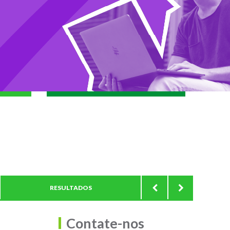
RESULTADOS
AVALIAÇÕES EM 
Contate-nos