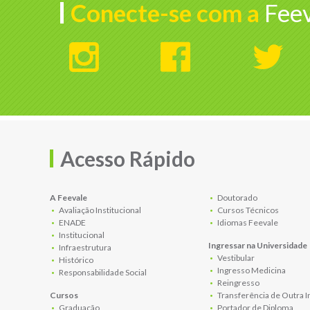
Conecte-se com a
Feev
Acesso Rápido
A Feevale
Doutorado
Avaliação Institucional
Cursos Técnicos
ENADE
Idiomas Feevale
Institucional
Ingressar na Universidade
Infraestrutura
Vestibular
Histórico
Ingresso Medicina
Responsabilidade Social
Reingresso
Cursos
Transferência de Outra I
Graduação
Portador de Diploma