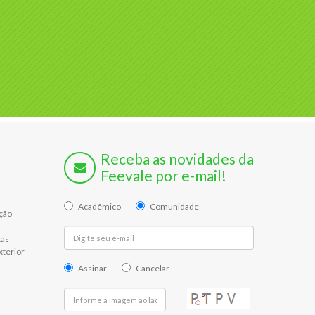
Receba as novidades da
Feevale por e-mail!
Acadêmico
Comunidade
ção
tas
xterior
Assinar
Cancelar