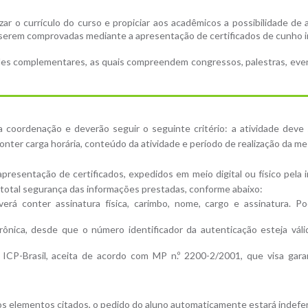
zar o currículo do curso e propiciar aos acadêmicos a possibilidade de 
 serem comprovadas mediante a apresentação de certificados de cunho in
s complementares, as quais compreendem congressos, palestras, eventos
 coordenação e deverão seguir o seguinte critério: a atividade deve
nter carga horária, conteúdo da atividade e período de realização da m
resentação de certificados, expedidos em meio digital ou físico pela 
r total segurança das informações prestadas, conforme abaixo:
everá conter assinatura física, carimbo, nome, cargo e assinatura. Po
trônica, desde que o número identificador da autenticação esteja váli
m ICP-Brasil, aceita de acordo com MP n.º 2200-2/2001, que visa garan
 elementos citados, o pedido do aluno automaticamente estará indefer