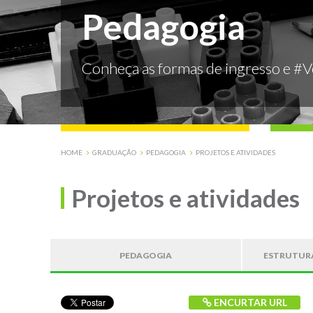
Pedagogia
Conheça as formas de ingresso e #
HOME
GRADUAÇÃO
PEDAGOGIA
PROJETOS E ATIVIDADES
Projetos e atividades
PEDAGOGIA
ESTRUTURA
ENCURTAR URL