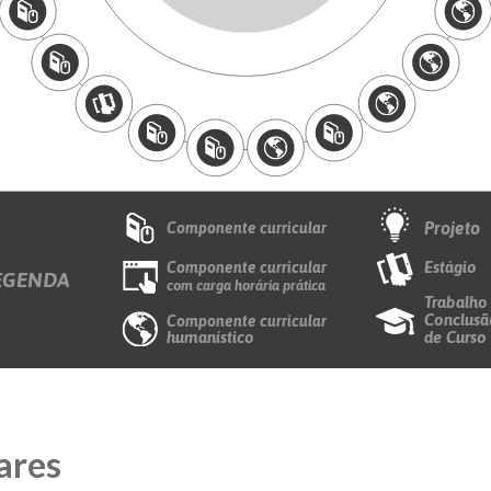
Projeto
Componente curricular
Estágio
Componente curricular
EGENDA
com carga horária prática
Trabalho
Conclusã
Componente curricular
humanístico
de Curso
ares