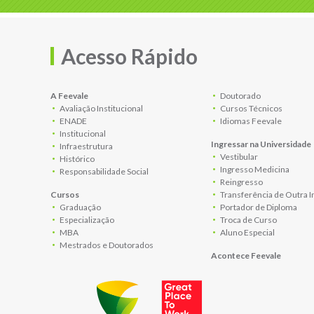
Acesso Rápido
A Feevale
Doutorado
Avaliação Institucional
Cursos Técnicos
ENADE
Idiomas Feevale
Institucional
Ingressar na Universidade
Infraestrutura
Vestibular
Histórico
Ingresso Medicina
Responsabilidade Social
Reingresso
Cursos
Transferência de Outra I
Graduação
Portador de Diploma
Especialização
Troca de Curso
MBA
Aluno Especial
Mestrados e Doutorados
Acontece Feevale