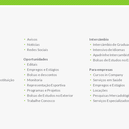
Avisos
Intercâmbio
Notícias
Intercâmbio de Gradua
Redes Sociais
Intensivo de Idiomas
Apadrinhe Intercambis
Oportunidades
Bolsas de Estudos no E
Editais
Empregos e Estágios
Para empresas
Bolsas e descontos
Cursos in Company
nstituição
Monitoria
Serviços em Saúde
Representação Esportiva
Empregos e Estágios
Programas e Projetos
Locações
Bolsas de Estudos no Exterior
Pesquisas Mercadológi
Trabalhe Conosco
Serviços Especializado