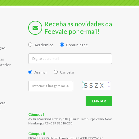
Receba as novidades da
Feevale por e-mail!
Acadêmico
Comunidade
ção
tas
xterior
Assinar
Cancelar
ENVIAR
cas
s
Câmpus I
Av. Dr. Maurício Cardoso, 510 | Bairro Hamburgo Velho, Novo
Hamburgo, RS - CEP 93510-235
Câmpus II
ERS-239, 2755 | Novo Hamburgo, RS - CEP 93525-075