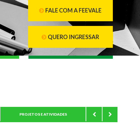
FALE COM A FEEVALE
QUERO INGRESSAR
PROJETOS E ATIVIDADES
COORDENAÇÃO E COR