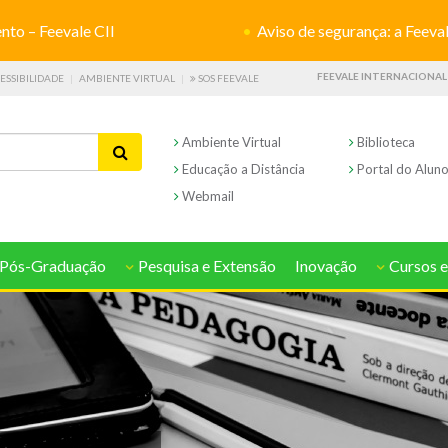
o – Feevale CII
Aviso de segurança: a Feevale não s
FEEVALE INTERNACIONAL
ESSIBILIDADE
AMBIENTE VIRTUAL
SOS FEEVALE
Ambiente Virtual
Biblioteca
Educação a Distância
Portal do Alun
Webmail
Pós-Graduação
Pesquisa e Extensão
Inovação
Cursos e