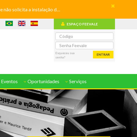
olicita a instalação de aplicativos
ESPAÇO FEEVALE
o
Esqueceu sua
ENTRAR
senha?
 Eventos
Oportunidades
Serviços