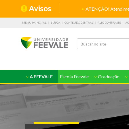
Avisos
ATENÇÃO! Atendiment
MENU PRINCIPAL
BUSCA
CONTEÚDO CENTRAL
ALTO CONTRASTE
AC
A FEEVALE
Escola Feevale
Graduação