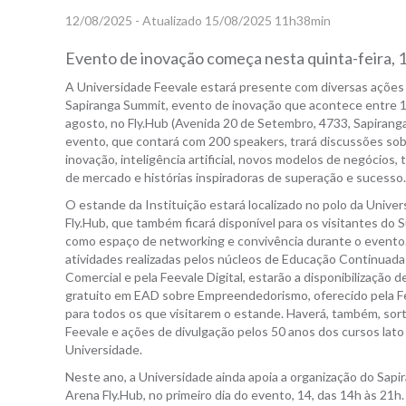
12/08/2025 - Atualizado 15/08/2025 11h38min
Evento de inovação começa nesta quinta-feira, 1
A Universidade Feevale estará presente com diversas ações
Sapiranga Summit, evento de inovação que acontece entre 1
agosto, no Fly.Hub (Avenida 20 de Setembro, 4733, Sapiranga
evento, que contará com 200 speakers, trará discussões so
inovação, inteligência artificial, novos modelos de negócios,
de mercado e histórias inspiradoras de superação e sucesso.
O estande da Instituição estará localizado no polo da Unive
Fly.Hub, que também ficará disponível para os visitantes do
como espaço de networking e convivência durante o evento.
atividades realizadas pelos núcleos de Educação Continuada
Comercial e pela Feevale Digital, estarão a disponibilização 
gratuito em EAD sobre Empreendedorismo, oferecido pela F
para todos os que visitarem o estande. Haverá, também, sort
Feevale e ações de divulgação pelos 50 anos dos cursos lato
Universidade.
Neste ano, a Universidade ainda apoia a organização do Sapir
Arena Fly.Hub, no primeiro dia do evento, 14, das 14h às 21h.