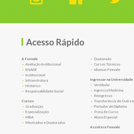
Acesso Rápido
A Feevale
Doutorado
Avaliação Institucional
Cursos Técnicos
ENADE
Idiomas Feevale
Institucional
Ingressar na Universidade
Infraestrutura
Vestibular
Histórico
Ingresso Medicina
Responsabilidade Social
Reingresso
Cursos
Transferência de Outra I
Graduação
Portador de Diploma
Especialização
Troca de Curso
MBA
Aluno Especial
Mestrados e Doutorados
Acontece Feevale