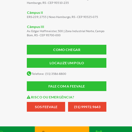
Hamburgo, RS - CEP 93510-235
Câmpus II
ERS-239, 2755 | Novo Hamburgo, RS - CEP 93525-075
Câmpus III
Av. Edgar Hoffmeister, 500 | Zona Industrial Norte, Campo
Bom, RS - CEP 93700-000
COMO CHEGAR
LOCALIZE UM POLO
Telefone: (51) 3586-8800
FALE COM A FEEVALE
RISCO OU EMERGÊNCIA?
SOS FEEVALE
(51) 99972.9643