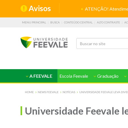
Avisos
ATENÇÃO! Atendiment
MENU PRINCIPAL
BUSCA
CONTEÚDO CENTRAL
ALTO CONTRASTE
AC
A FEEVALE
Escola Feevale
Graduação
HOME
NEWS FEEVALE
NOTÍCIAS
UNIVERSIDADE FEEVALE LEVA DIV
Universidade Feevale l