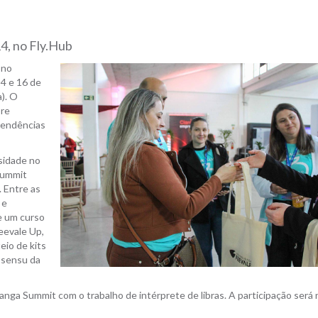
4, no Fly.Hub
 no
4 e 16 de
). O
bre
 tendências
rsidade no
 Summit
 Entre as
 e
de um curso
eevale Up,
eio de kits
 sensu da
anga Summit com o trabalho de intérprete de libras. A participação será 