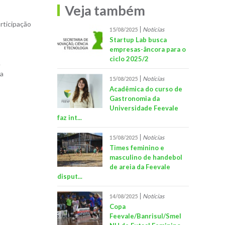
Veja também
rticipação
Notícias
15/08/2025
Startup Lab busca
empresas-âncora para o
ciclo 2025/2
e
da
Notícias
15/08/2025
Acadêmica do curso de
Gastronomia da
Universidade Feevale
faz int...
Notícias
15/08/2025
Times feminino e
masculino de handebol
de areia da Feevale
disput...
Notícias
14/08/2025
Copa
Feevale/Banrisul/Smel