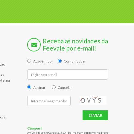
Receba as novidades da
Feevale por e-mail!
Acadêmico
Comunidade
ção
tas
xterior
Assinar
Cancelar
ENVIAR
cas
s
Câmpus I
Av. Dr. Maurício Cardoso, 510 | Bairro Hamburgo Velho, Novo