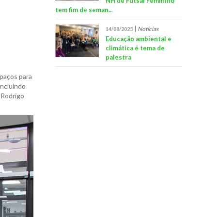
NH de Futsal Feminino
tem fim de seman...
Notícias
14/08/2025
Educação ambiental e
climática é tema de
palestra
spaços para
incluindo
 Rodrigo