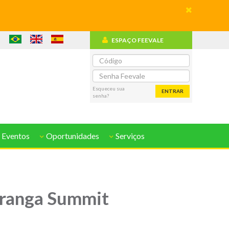
ESPAÇO FEEVALE
o
Esqueceu sua
ENTRAR
senha?
 Eventos
Oportunidades
Serviços
piranga Summit