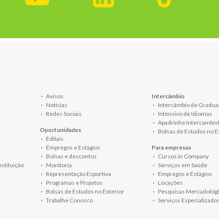
Avisos
Intercâmbio
Notícias
Intercâmbio de Gradua
Redes Sociais
Intensivo de Idiomas
Apadrinhe Intercambis
Oportunidades
Bolsas de Estudos no E
Editais
Empregos e Estágios
Para empresas
Bolsas e descontos
Cursos in Company
nstituição
Monitoria
Serviços em Saúde
Representação Esportiva
Empregos e Estágios
Programas e Projetos
Locações
Bolsas de Estudos no Exterior
Pesquisas Mercadológi
Trabalhe Conosco
Serviços Especializado