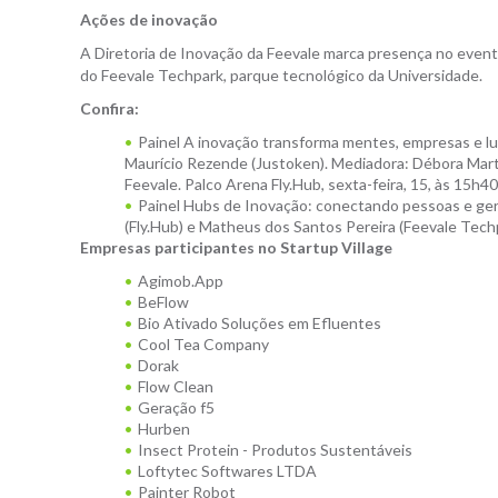
Ações de inovação
A Diretoria de Inovação da Feevale marca presença no evento
do Feevale Techpark, parque tecnológico da Universidade.
Confira:
Painel A inovação transforma mentes, empresas e lug
Maurício Rezende (Justoken). Mediadora: Débora Mart
Feevale. Palco Arena Fly.Hub, sexta-feira, 15, às 15h4
Painel Hubs de Inovação: conectando pessoas e gera
(Fly.Hub) e Matheus dos Santos Pereira (Feevale Techp
Empresas participantes no Startup Village
Agimob.App
BeFlow
Bio Ativado Soluções em Efluentes
Cool Tea Company
Dorak
Flow Clean
Geração f5
Hurben
Insect Protein - Produtos Sustentáveis
Loftytec Softwares LTDA
Painter Robot