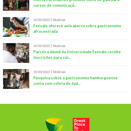
cursos de comunicaçã...
Notícias
31/03/2023
Feevale oferece aula aberta sobre gastronomia
afrocentrada
Notícias
31/03/2023
Parceira alemã da Universidade Feevale recebe
inscrições para cur...
Notícias
31/03/2023
Pesquisa sobre a gastronomia hamburguense
conta com coleta de dad...