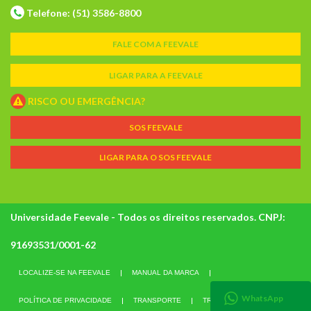
Telefone: (51) 3586-8800
FALE COM A FEEVALE
LIGAR PARA A FEEVALE
RISCO OU EMERGÊNCIA?
SOS FEEVALE
LIGAR PARA O SOS FEEVALE
Universidade Feevale - Todos os direitos reservados. CNPJ:
91693531/0001-62
LOCALIZE-SE NA FEEVALE
MANUAL DA MARCA
WhatsApp
POLÍTICA DE PRIVACIDADE
TRANSPORTE
TRABALHE CONOSCO