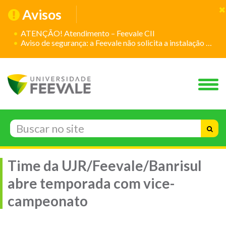
Avisos
ATENÇÃO! Atendimento – Feevale CII
Aviso de segurança: a Feevale não solicita a instalação de aplicativos
Time da UJR/Feevale/Banrisul
abre temporada com vice-
campeonato