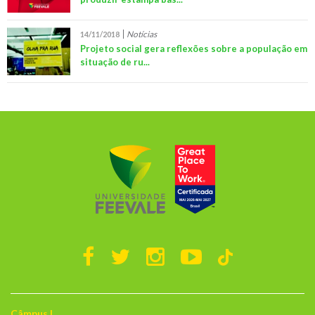
Notícias
14/11/2018
Projeto social gera reflexões sobre a população em
situação de ru...
Câmpus I