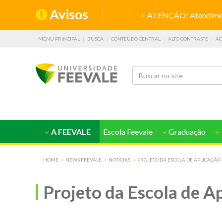
Avisos
ATENÇÃO! Atendiment
MENU PRINCIPAL
BUSCA
CONTEÚDO CENTRAL
ALTO CONTRASTE
AC
A FEEVALE
Escola Feevale
Graduação
HOME
NEWS FEEVALE
NOTÍCIAS
PROJETO DA ESCOLA DE APLICAÇÃO
Projeto da Escola de A