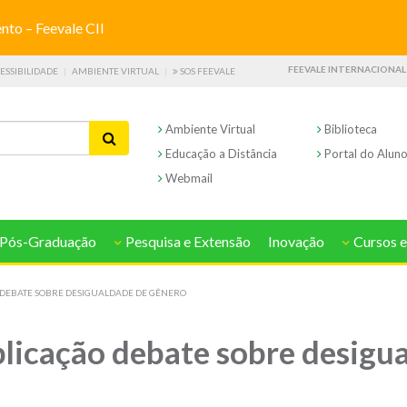
o – Feevale CII
FEEVALE INTERNACIONAL
ESSIBILIDADE
AMBIENTE VIRTUAL
SOS FEEVALE
Ambiente Virtual
Biblioteca
Educação a Distância
Portal do Alun
Webmail
Pós-Graduação
Pesquisa e Extensão
Inovação
Cursos e
 DEBATE SOBRE DESIGUALDADE DE GÊNERO
plicação debate sobre desigu