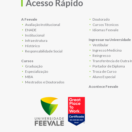
Acesso Rápido
A Feevale
Doutorado
Avaliação Institucional
Cursos Técnicos
ENADE
Idiomas Feevale
Institucional
Ingressar na Universidade
Infraestrutura
Vestibular
Histórico
Ingresso Medicina
Responsabilidade Social
Reingresso
Cursos
Transferência de Outra I
Graduação
Portador de Diploma
Especialização
Troca de Curso
MBA
Aluno Especial
Mestrados e Doutorados
Acontece Feevale