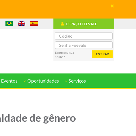
ESPAÇO FEEVALE
o
Esqueceu sua
ENTRAR
senha?
 Eventos
Oportunidades
Serviços
aldade de gênero