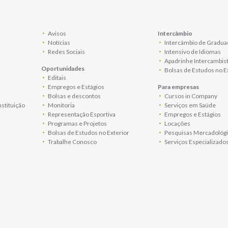
Avisos
Intercâmbio
Notícias
Intercâmbio de Gradua
Redes Sociais
Intensivo de Idiomas
Apadrinhe Intercambis
Oportunidades
Bolsas de Estudos no E
Editais
Empregos e Estágios
Para empresas
Bolsas e descontos
Cursos in Company
nstituição
Monitoria
Serviços em Saúde
Representação Esportiva
Empregos e Estágios
Programas e Projetos
Locações
Bolsas de Estudos no Exterior
Pesquisas Mercadológi
Trabalhe Conosco
Serviços Especializado