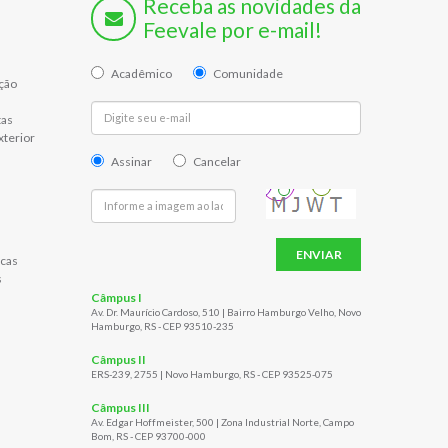
Receba as novidades da
Feevale por e-mail!
Acadêmico
Comunidade
ção
tas
xterior
Assinar
Cancelar
ENVIAR
cas
s
Câmpus I
Av. Dr. Maurício Cardoso, 510 | Bairro Hamburgo Velho, Novo
Hamburgo, RS - CEP 93510-235
Câmpus II
ERS-239, 2755 | Novo Hamburgo, RS - CEP 93525-075
Câmpus III
Av. Edgar Hoffmeister, 500 | Zona Industrial Norte, Campo
Bom, RS - CEP 93700-000