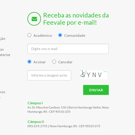
Receba as novidades da
Feevale por e-mail!
Acadêmico
Comunidade
ção
tas
xterior
Assinar
Cancelar
ENVIAR
cas
s
Câmpus I
Av. Dr. Maurício Cardoso, 510 | Bairro Hamburgo Velho, Novo
Hamburgo, RS - CEP 93510-235
Câmpus II
ERS-239, 2755 | Novo Hamburgo, RS - CEP 93525-075