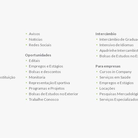
Avisos
Intercâmbio
Notícias
Intercâmbio de Gradua
Redes Sociais
Intensivo de Idiomas
Apadrinhe Intercambis
Oportunidades
Bolsas de Estudos no E
Editais
Empregos e Estágios
Para empresas
Bolsas e descontos
Cursos in Company
nstituição
Monitoria
Serviços em Saúde
Representação Esportiva
Empregos e Estágios
Programas e Projetos
Locações
Bolsas de Estudos no Exterior
Pesquisas Mercadológi
Trabalhe Conosco
Serviços Especializado