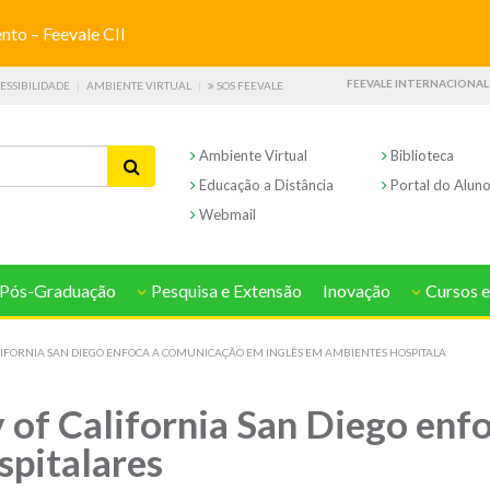
o – Feevale CII
FEEVALE INTERNACIONAL
ESSIBILIDADE
AMBIENTE VIRTUAL
SOS FEEVALE
Ambiente Virtual
Biblioteca
Educação a Distância
Portal do Alun
Webmail
Pós-Graduação
Pesquisa e Extensão
Inovação
Cursos e
IFORNIA SAN DIEGO ENFOCA A COMUNICAÇÃO EM INGLÊS EM AMBIENTES HOSPITALA
 of California San Diego en
spitalares