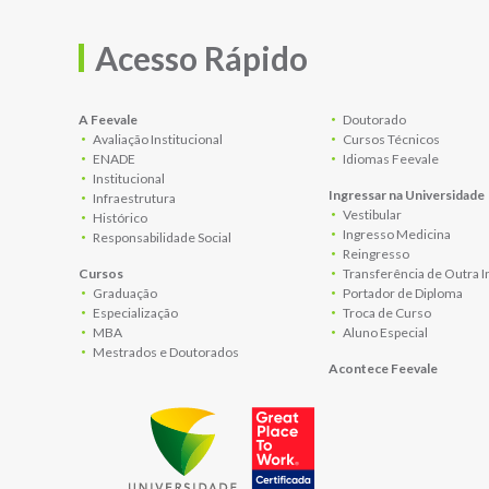
Acesso Rápido
A Feevale
Doutorado
Avaliação Institucional
Cursos Técnicos
ENADE
Idiomas Feevale
Institucional
Ingressar na Universidade
Infraestrutura
Vestibular
Histórico
Ingresso Medicina
Responsabilidade Social
Reingresso
Cursos
Transferência de Outra I
Graduação
Portador de Diploma
Especialização
Troca de Curso
MBA
Aluno Especial
Mestrados e Doutorados
Acontece Feevale