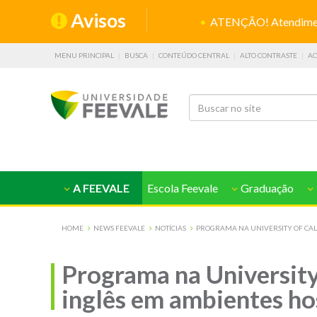
Avisos
ATENÇÃO! Atendiment
MENU PRINCIPAL
BUSCA
CONTEÚDO CENTRAL
ALTO CONTRASTE
AC
A FEEVALE
Escola Feevale
Graduação
HOME
NEWS FEEVALE
NOTÍCIAS
PROGRAMA NA UNIVERSITY OF CAL
Programa na University
inglês em ambientes ho