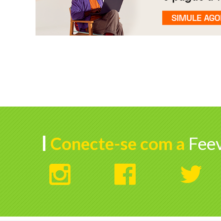
Conecte-se com a
Feev