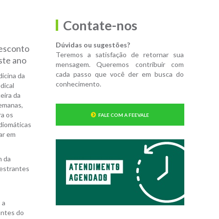
Contate-nos
Dúvidas ou sugestões?
desconto
Teremos a satisfação de retornar sua
ste ano
mensagem. Queremos contribuir com
cada passo que você der em busca do
dicina da
conhecimento.
dical
ceira da
semanas,
ra os
FALE COM A FEEVALE
diomáticas
car em
m da
lestrantes
 a
antes do