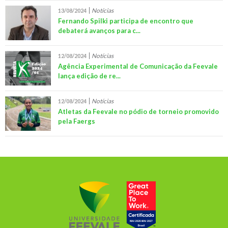
Notícias
13/08/2024
Fernando Spilki participa de encontro que
debaterá avanços para c...
Notícias
12/08/2024
Agência Experimental de Comunicação da Feevale
lança edição de re...
Notícias
12/08/2024
Atletas da Feevale no pódio de torneio promovido
pela Faergs