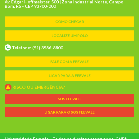
Av. Edgar Hoffmeister, 500 | Zona Industrial Norte, Campo
Bom, RS - CEP 93700-000
COMO CHEGAR
LOCALIZE UM POLO
Telefone: (51) 3586-8800
FALE COM A FEEVALE
LIGAR PARA A FEEVALE
RISCO OU EMERGÊNCIA?
SOS FEEVALE
LIGAR PARA O SOS FEEVALE
Universidade Feevale - Todos os direitos reservados. CNPJ: