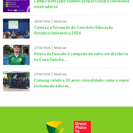
Campo Bom Expo Summit proporcionará conteúdos
inspiradores
Notícias
28/04/2026
Começa a formação do Convênio Educação
Antidiscriminatória 2026
Notícias
27/04/2026
Atleta da Feevale é campeão de salto em distância
na Copa Gaúcha ...
Notícias
27/04/2026
Comung celebra 30 anos consolidado como o maior
sistema de educaç...