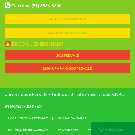
Telefone: (51) 3586-8800
FALE COM A FEEVALE
LIGAR PARA A FEEVALE
RISCO OU EMERGÊNCIA?
SOS FEEVALE
LIGAR PARA O SOS FEEVALE
Universidade Feevale - Todos os direitos reservados. CNPJ:
91693531/0001-62
LOCALIZE-SE NA FEEVALE
MANUAL DA MARCA
WhatsApp
POLÍTICA DE PRIVACIDADE
TRANSPORTE
TRABALHE CONOSCO