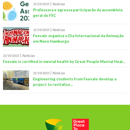
Notícias
21/10/2025
Professora e egressa participarão da assembleia
geral do FSC
Notícias
21/10/2025
Feevale organiza o Dia Internacional da Animação
em Novo Hamburgo
Notícias
21/10/2025
Feevale is certified in mental health by Great People Mental Heal...
Notícias
21/10/2025
Engineering students from Feevale develop a
project to revitalize...