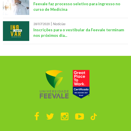
Feevale faz processo seletivo para ingresso no
curso de Medicina
Notícias
28/07/2020
Inscrições para o vestibular da Feevale terminam
nos próximos dia...