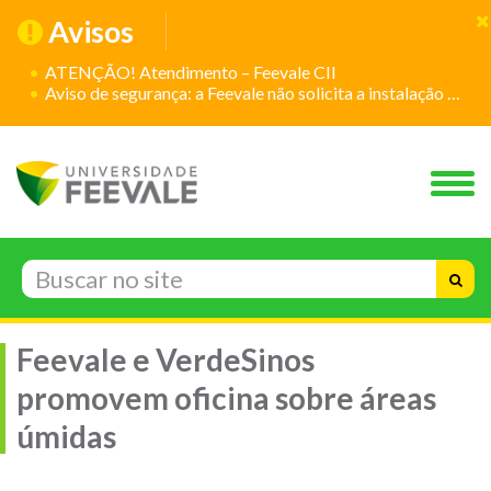
Avisos
ATENÇÃO! Atendimento – Feevale CII
Aviso de segurança: a Feevale não solicita a instalação de aplicativos
Feevale e VerdeSinos
promovem oficina sobre áreas
úmidas