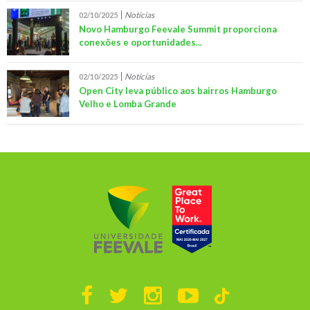
Notícias
02/10/2025
Novo Hamburgo Feevale Summit proporciona
conexões e oportunidades...
Notícias
02/10/2025
Open City leva público aos bairros Hamburgo
Velho e Lomba Grande