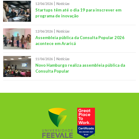
Notícias
12/06/2026
Startups têm até o dia 19 para inscrever em
programa de inovação
Notícias
12/06/2026
Assembleia pública da Consulta Popular 2026
acontece em Araricá
Notícias
11/06/2026
Novo Hamburgo realiza assembleia pública da
Consulta Popular