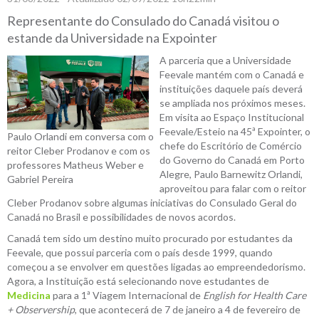
Representante do Consulado do Canadá visitou o
estande da Universidade na Expointer
A parceria que a Universidade
Feevale mantém com o Canadá e
instituições daquele país deverá
se ampliada nos próximos meses.
Em visita ao Espaço Institucional
Feevale/Esteio na 45ª Expointer, o
Paulo Orlandi em conversa com o
chefe do Escritório de Comércio
reitor Cleber Prodanov e com os
do Governo do Canadá em Porto
professores Matheus Weber e
Alegre, Paulo Barnewitz Orlandi,
Gabriel Pereira
aproveitou para falar com o reitor
Cleber Prodanov sobre algumas iniciativas do Consulado Geral do
Canadá no Brasil e possibilidades de novos acordos.
Canadá tem sido um destino muito procurado por estudantes da
Feevale, que possui parceria com o país desde 1999, quando
começou a se envolver em questões ligadas ao empreendedorismo.
Agora, a Instituição está selecionando nove estudantes de
Medicina
para a 1ª Viagem Internacional de
English for Health Care
+ Observership
, que acontecerá de 7 de janeiro a 4 de fevereiro de