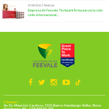
Notícias
31/08/2022
Empresa do Feevale Techpark firma parceria com
rede internacional...
Câmpus I
Av. Dr. Maurício Cardoso, 510 | Bairro Hamburgo Velho, Novo
Hamburgo, RS - CEP 93510-235