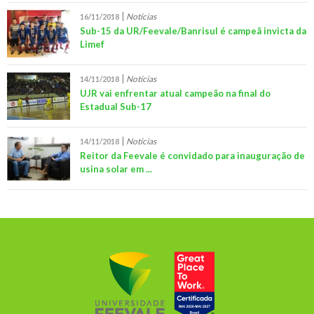
Notícias
16/11/2018
Sub-15 da UR/Feevale/Banrisul é campeã invicta da
Limef
Notícias
14/11/2018
UJR vai enfrentar atual campeão na final do
Estadual Sub-17
Notícias
14/11/2018
Reitor da Feevale é convidado para inauguração de
usina solar em ...