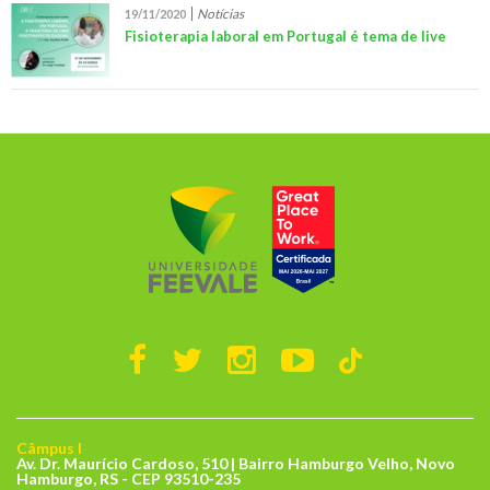
Notícias
19/11/2020
Fisioterapia laboral em Portugal é tema de live
Câmpus I
Av. Dr. Maurício Cardoso, 510 | Bairro Hamburgo Velho, Novo
Hamburgo, RS - CEP 93510-235