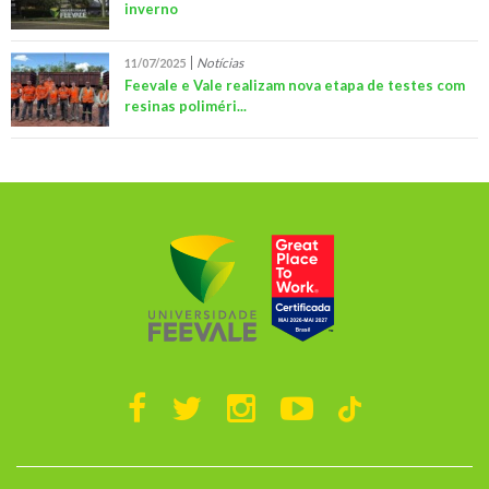
inverno
Notícias
11/07/2025
Feevale e Vale realizam nova etapa de testes com
resinas poliméri...