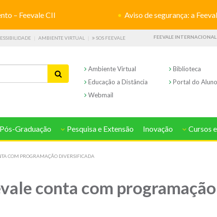
o – Feevale CII
Aviso de segurança: a Feevale não s
FEEVALE INTERNACIONAL
ESSIBILIDADE
AMBIENTE VIRTUAL
SOS FEEVALE
Ambiente Virtual
Biblioteca
Educação a Distância
Portal do Alun
Webmail
Pós-Graduação
Pesquisa e Extensão
Inovação
Cursos e
ONTA COM PROGRAMAÇÃO DIVERSIFICADA
vale conta com programação 