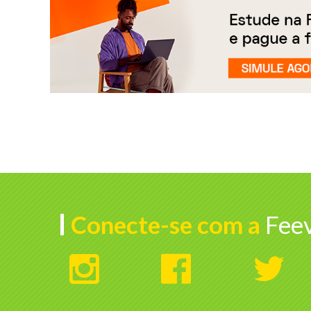
Conecte-se com a
Feev