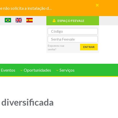
olicita a instalação de aplicativos
ESPAÇO FEEVALE
o
Esqueceu sua
ENTRAR
senha?
 Eventos
Oportunidades
Serviços
diversificada