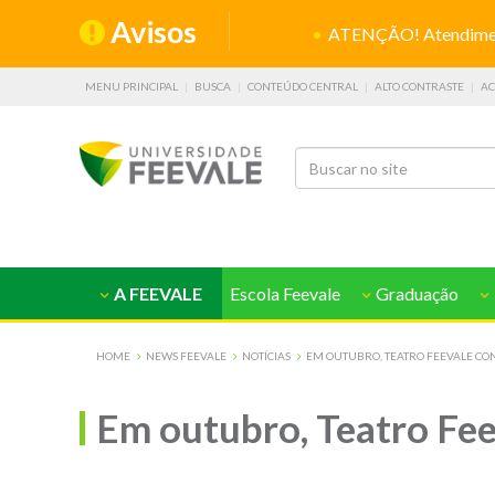
Avisos
ATENÇÃO! Atendiment
MENU PRINCIPAL
BUSCA
CONTEÚDO CENTRAL
ALTO CONTRASTE
AC
A FEEVALE
Escola Feevale
Graduação
HOME
NEWS FEEVALE
NOTÍCIAS
EM OUTUBRO, TEATRO FEEVALE C
Em outubro, Teatro Fee