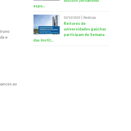
discutir jornalismo
espo...
Notícias
02/10/2023
Reitores de
universidades gaúchas
 Bruno
participam de Semana
nda e
das Instit...
rmances ao