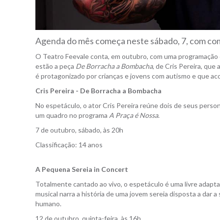
Agenda do mês começa neste sábado, 7, com com
O Teatro Feevale conta, em outubro, com uma programação di
estão a peça
De Borracha a Bombacha
, de Cris Pereira, que
é protagonizado por crianças e jovens com autismo e que aco
Cris Pereira - De Borracha a Bombacha
No espetáculo, o ator Cris Pereira reúne dois de seus pers
um quadro no programa
A Praça é Nossa
.
7 de outubro, sábado, às 20h
Classificação: 14 anos
A Pequena Sereia in Concert
Totalmente cantado ao vivo, o espetáculo é uma livre adapta
musical narra a história de uma jovem sereia disposta a dar a
humano.
12 de outubro, quinta-feira, às 16h