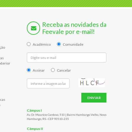
Receba as novidades da
Feevale por e-mail!
Acadêmico
Comunidade
ção
tas
xterior
Assinar
Cancelar
ENVIAR
cas
s
Câmpus I
Av. Dr. Maurício Cardoso, 510 | Bairro Hamburgo Velho, Novo
Hamburgo, RS - CEP 93510-235
Câmpus II