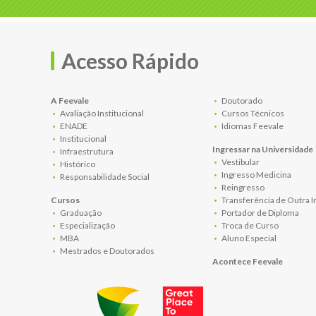
Acesso Rápido
A Feevale
Doutorado
Avaliação Institucional
Cursos Técnicos
ENADE
Idiomas Feevale
Institucional
Ingressar na Universidade
Infraestrutura
Vestibular
Histórico
Ingresso Medicina
Responsabilidade Social
Reingresso
Cursos
Transferência de Outra I
Graduação
Portador de Diploma
Especialização
Troca de Curso
MBA
Aluno Especial
Mestrados e Doutorados
Acontece Feevale