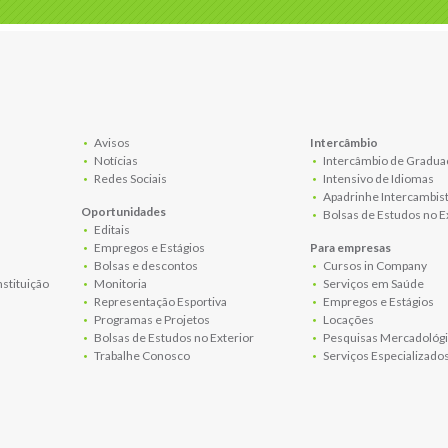
Avisos
Intercâmbio
Notícias
Intercâmbio de Gradua
Redes Sociais
Intensivo de Idiomas
Apadrinhe Intercambis
Oportunidades
Bolsas de Estudos no E
Editais
Empregos e Estágios
Para empresas
Bolsas e descontos
Cursos in Company
nstituição
Monitoria
Serviços em Saúde
Representação Esportiva
Empregos e Estágios
Programas e Projetos
Locações
Bolsas de Estudos no Exterior
Pesquisas Mercadológi
Trabalhe Conosco
Serviços Especializado