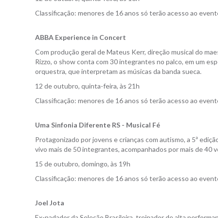
Classificação: menores de 16 anos só terão acesso ao even
ABBA Experience in Concert
Com produção geral de Mateus Kerr, direção musical do maest
Rizzo, o show conta com 30 integrantes no palco, em um esp
orquestra, que interpretam as músicas da banda sueca.
12 de outubro, quinta-feira, às 21h
Classificação: menores de 16 anos só terão acesso ao even
Uma Sinfonia Diferente RS - Musical Fé
Protagonizado por jovens e crianças com autismo, a 5ª ediçã
vivo mais de 50 integrantes, acompanhados por mais de 40 v
15 de outubro, domingo, às 19h
Classificação: menores de 16 anos só terão acesso ao even
Joel Jota
Ex-nadador da Seleção Brasileira, treinador de alta perform