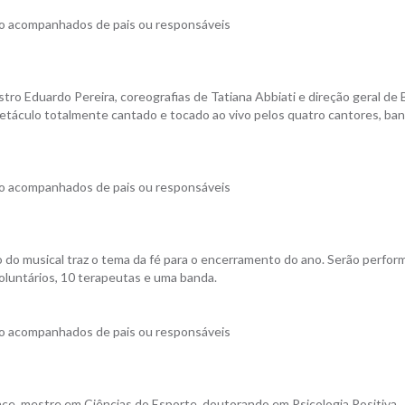
to acompanhados de pais ou responsáveis
ro Eduardo Pereira, coreografias de Tatiana Abbiati e direção geral de
etáculo totalmente cantado e tocado ao vivo pelos quatro cantores, ba
to acompanhados de pais ou responsáveis
o do musical traz o tema da fé para o encerramento do ano. Serão perfo
oluntários, 10 terapeutas e uma banda.
to acompanhados de pais ou responsáveis
ance, mestre em Ciências do Esporte, doutorando em Psicologia Positiva,