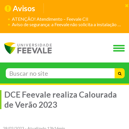
Avisos
ATENÇÃO! Atendimento – Feevale CII
Aviso de segurança: a Feevale não solicita a instalação de aplicativos
DCE Feevale realiza Calourada
de Verão 2023
28/02/2023 - Atualizado 13h16min