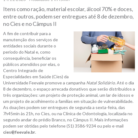
Itens como ração, material escolar, álcool 70% e doces,
entre outros, podem ser entregues até 8 de dezembro,
no Cies e no Câmpus II
A fim de contribuir para a
manutenção dos serviços de
entidades sociais durante o
período do Natal e, como
consequência, beneficiar os
públicos atendidos por elas, o
Centro Integrado de
Especialidades em Saúde (Cies) da
Universidade Feevale promove a campanha
Natal Solidário
. Até o dia
8 de dezembro, o espaço arrecada donativos que serão distribuídos a
três organizações: um projeto de proteção animal, um lar de idosos e
um projeto de acolhimento a famílias em situação de vulnerabilidade.
As doações podem ser entregues de segunda a sexta-feira, das
7h45min às 21h, no Cies, ou na Clínica de Odontologia, localizada no
segundo andar do prédio Branco, no Câmpus II. Mais informações
podem ser obtidas pelo telefone (51) 3586-9234 ou pelo e-mail
cies@feevale.br
.