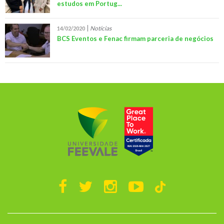
estudos em Portug...
Notícias
14/02/2020
BCS Eventos e Fenac firmam parceria de negócios