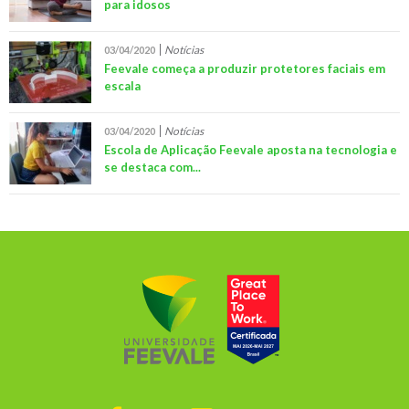
para idosos
Notícias
03/04/2020
Feevale começa a produzir protetores faciais em
escala
Notícias
03/04/2020
Escola de Aplicação Feevale aposta na tecnologia e
se destaca com...