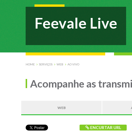
Feevale Live
HOME
SERVIÇOS
WEB
AO VIVO
Acompanhe as transmi
WEB
ENCURTAR URL