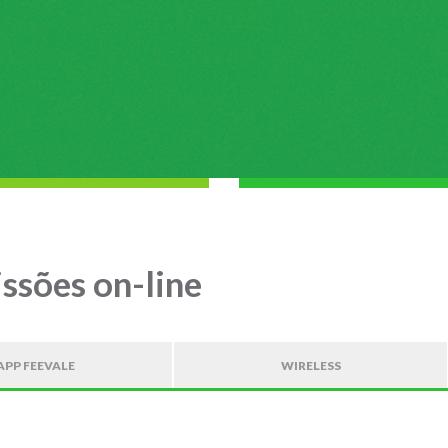
ssões on-line
APP FEEVALE
WIRELESS