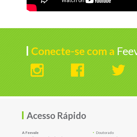
Conecte-se com a
Feev
Acesso Rápido
A Feevale
Doutorado