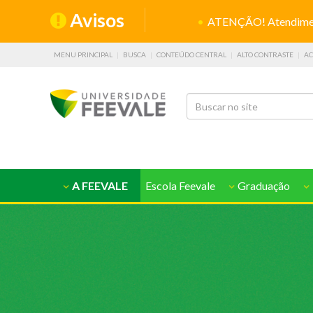
Avisos
ATENÇÃO! Atendiment
MENU PRINCIPAL
BUSCA
CONTEÚDO CENTRAL
ALTO CONTRASTE
AC
A FEEVALE
Escola Feevale
Graduação