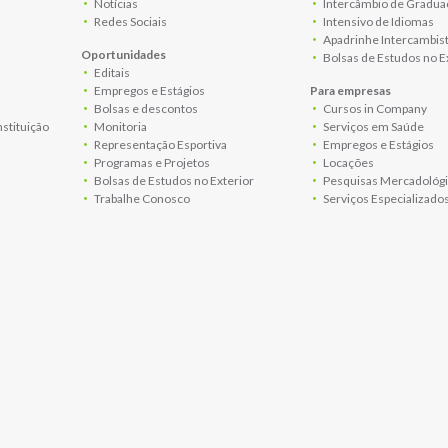
Notícias
Intercâmbio de Gradua
Redes Sociais
Intensivo de Idiomas
Apadrinhe Intercambis
Oportunidades
Bolsas de Estudos no E
Editais
Empregos e Estágios
Para empresas
Bolsas e descontos
Cursos in Company
nstituição
Monitoria
Serviços em Saúde
Representação Esportiva
Empregos e Estágios
Programas e Projetos
Locações
Bolsas de Estudos no Exterior
Pesquisas Mercadológi
Trabalhe Conosco
Serviços Especializado