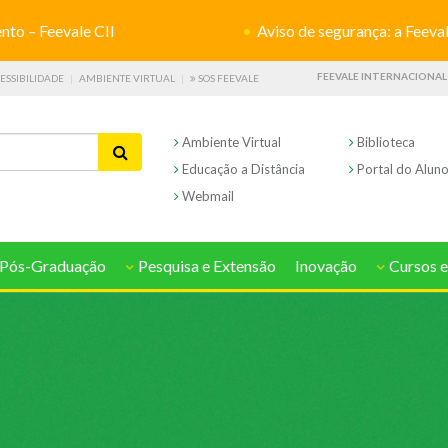
o – Feevale CII
Aviso de segurança: a Feevale não s
FEEVALE INTERNACIONAL
ESSIBILIDADE
AMBIENTE VIRTUAL
SOS FEEVALE
Ambiente Virtual
Biblioteca
Educação a Distância
Portal do Alun
Webmail
Pós-Graduação
Pesquisa e Extensão
Inovação
Cursos e