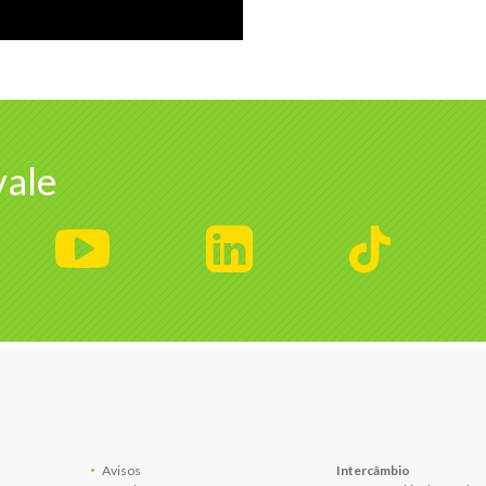
ale
Avisos
Intercâmbio