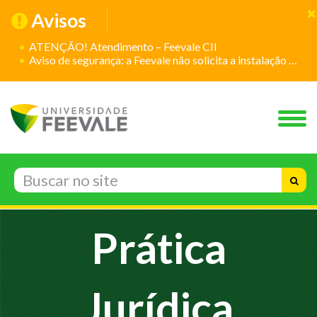
Avisos
ATENÇÃO! Atendimento – Feevale CII
Aviso de segurança: a Feevale não solicita a instalação de aplicativos
Núcleo de
Prática
Jurídica